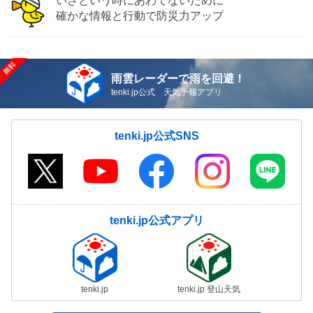
いざという時にあわてないために
確かな情報と行動で防災力アップ
雨雲レーダーで雨を回避！
tenki.jp公式 天気予報アプリ
tenki.jp公式SNS
tenki.jp公式アプリ
tenki.jp
tenki.jp 登山天気