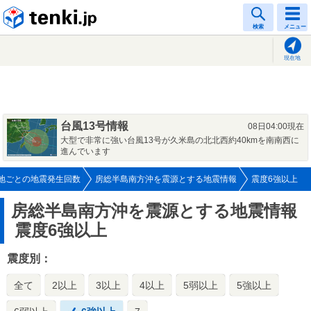
tenki.jp
検索
メニュー
現在地
台風13号情報
08日04:00現在
大型で非常に強い台風13号が久米島の北北西約40kmを南南西に
進んでいます
地ごとの地震発生回数
房総半島南方沖を震源とする地震情報
震度6強以上
房総半島南方沖を震源とする地震情報
震度6強以上
震度別：
全て
2以上
3以上
4以上
5弱以上
5強以上