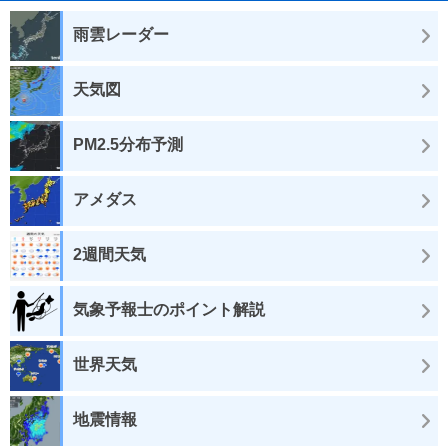
雨雲レーダー
天気図
PM2.5分布予測
アメダス
2週間天気
気象予報士のポイント解説
世界天気
地震情報