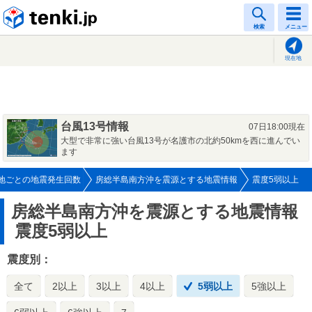
tenki.jp
検索
メニュー
現在地
台風13号情報
07日18:00現在
大型で非常に強い台風13号が名護市の北約50kmを西に進んでい
ます
地ごとの地震発生回数
房総半島南方沖を震源とする地震情報
震度5弱以上
房総半島南方沖を震源とする地震情報
震度5弱以上
震度別：
全て
2以上
3以上
4以上
5弱以上
5強以上