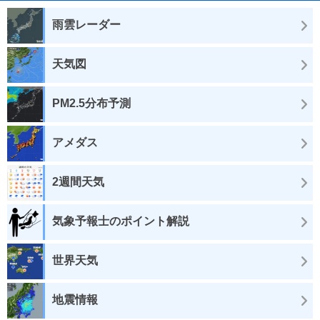
雨雲レーダー
天気図
PM2.5分布予測
アメダス
2週間天気
気象予報士のポイント解説
世界天気
地震情報