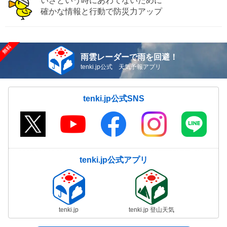
いざという時にあわてないために
確かな情報と行動で防災力アップ
雨雲レーダーで雨を回避！
tenki.jp公式 天気予報アプリ
tenki.jp公式SNS
tenki.jp公式アプリ
tenki.jp
tenki.jp 登山天気