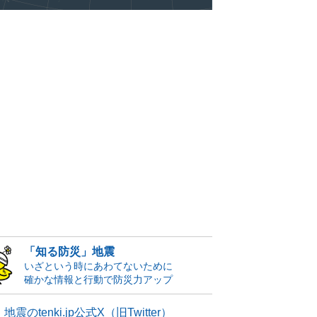
「知る防災」地震
いざという時にあわてないために
確かな情報と行動で防災力アップ
地震のtenki.jp公式X（旧Twitter）