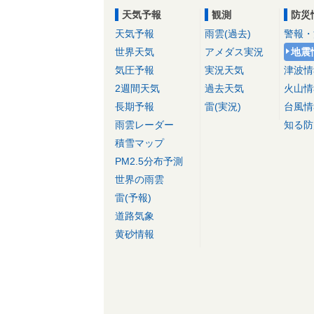
天気予報
観測
防災
天気予報
雨雲(過去)
警報・
世界天気
アメダス実況
地震
気圧予報
実況天気
津波情
2週間天気
過去天気
火山情
長期予報
雷(実況)
台風情
雨雲レーダー
知る防
積雪マップ
PM2.5分布予測
世界の雨雲
雷(予報)
道路気象
黄砂情報