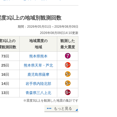
震度3以上の地域別観測回数
期間：2026年05月01日～2026年08月09日
2026年08月09日14:10更新
度3以上の
地域震度の
観測した
震観測回数
地域
最大震度
73
回
熊本県熊本
25
回
熊本県天草・芦北
16
回
鹿児島県薩摩
14
回
岩手県内陸北部
13
回
青森県三八上北
※震度3以上を観測した地震の集計です
もっと見る