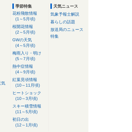
季節特集
天気ニュース
花粉飛散情報
気象予報士解説
(1～5月頃)
暮らしの話題
桜開花情報
放送局のニュース
(2～5月頃)
特集
GWの天気
(4～5月頃)
梅雨入り・明け
(5～7月頃)
熱中症情報
(4～9月頃)
紅葉見頃情報
天気
(10～11月頃)
ヒートショック
(10～3月頃)
スキー積雪情報
(11～5月頃)
初日の出
(12～1月頃)