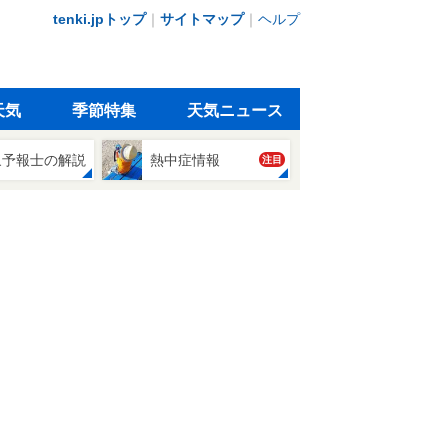
tenki.jpトップ
｜
サイトマップ
｜
ヘルプ
天気
季節特集
天気ニュース
象予報士の解説
熱中症情報
注目