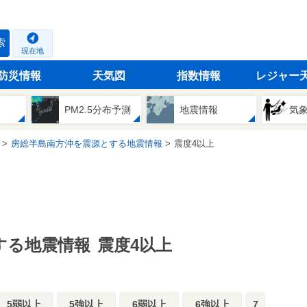
索
現在地
防災情報
天気図
指数情報
レジャー
PM2.5分布予測
地震情報
気
房総半島南方沖を震源とする地震情報
震度4以上
する地震情報
震度4以上
5弱以上
5強以上
6弱以上
6強以上
7