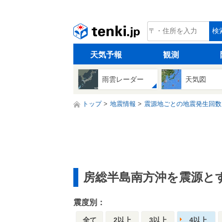
tenki.jp
検
天気予報
観測
雨雲レーダー
天気図
トップ
地震情報
震源地ごとの地震発生回数
房総半島南方沖を震源と
震度別：
全て
2以上
3以上
4以上