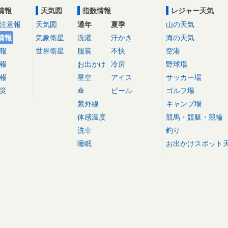
情報
天気図
指数情報
レジャー天気
注意報
天気図
通年
夏季
山の天気
情報
気象衛星
洗濯
汗かき
海の天気
報
世界衛星
服装
不快
空港
報
お出かけ
冷房
野球場
報
星空
アイス
サッカー場
災
傘
ビール
ゴルフ場
紫外線
キャンプ場
体感温度
競馬・競艇・競輪
洗車
釣り
睡眠
お出かけスポット