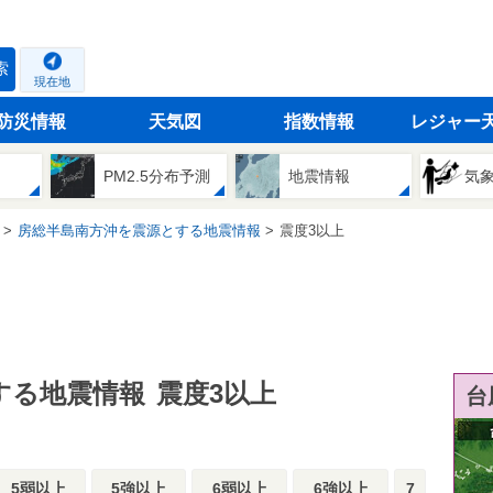
索
現在地
防災情報
天気図
指数情報
レジャー
PM2.5分布予測
地震情報
気
房総半島南方沖を震源とする地震情報
震度3以上
する地震情報
震度3以上
台
5弱以上
5強以上
6弱以上
6強以上
7