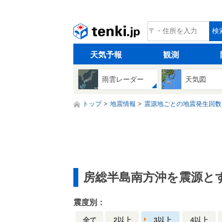
tenki.jp
検
天気予報
観測
雨雲レーダー
天気図
トップ
地震情報
震源地ごとの地震発生回数
房総半島南方沖を震源と
震度別：
全て
2以上
3以上
4以上