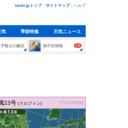
tenki.jpトップ
｜
サイトマップ
｜
ヘルプ
天気
季節特集
天気ニュース
象予報士の解説
熱中症情報
注目
風13号
(ドルフィン)
07日11:00現在