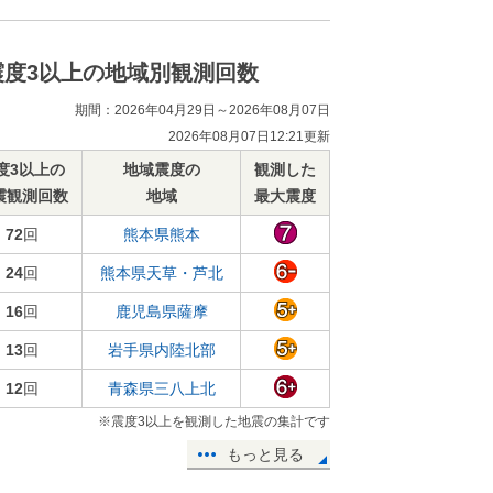
震度3以上の地域別観測回数
期間：2026年04月29日～2026年08月07日
2026年08月07日12:21更新
度3以上の
地域震度の
観測した
震観測回数
地域
最大震度
72
回
熊本県熊本
24
回
熊本県天草・芦北
16
回
鹿児島県薩摩
13
回
岩手県内陸北部
12
回
青森県三八上北
※震度3以上を観測した地震の集計です
もっと見る