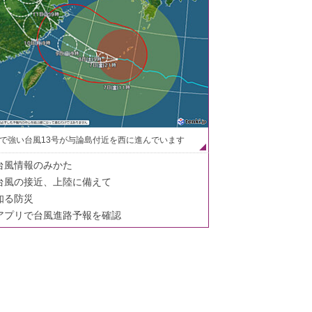
で強い台風13号が与論島付近を西に進んでいます
台風情報のみかた
台風の接近、上陸に備えて
知る防災
アプリで台風進路予報を確認