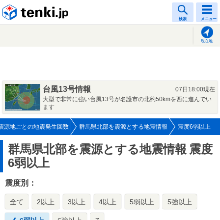
tenki.jp
検索
メニュー
現在地
台風13号情報
07日18:00現在
大型で非常に強い台風13号が名護市の北約50kmを西に進んでい
ます
震源地ごとの地震発生回数
群馬県北部を震源とする地震情報
震度6弱以上
群馬県北部を震源とする地震情報
震度
6弱以上
震度別：
全て
2以上
3以上
4以上
5弱以上
5強以上