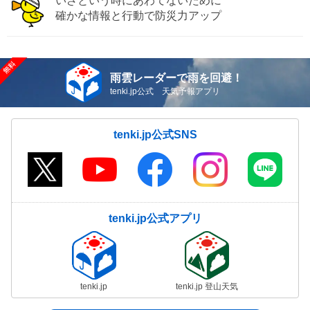
いざという時にあわてないために
確かな情報と行動で防災力アップ
雨雲レーダーで雨を回避！
tenki.jp公式 天気予報アプリ
tenki.jp公式SNS
tenki.jp公式アプリ
tenki.jp
tenki.jp 登山天気