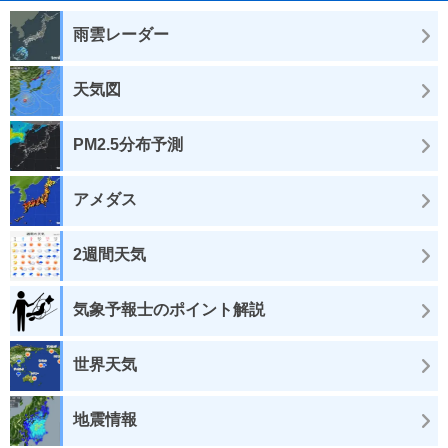
雨雲レーダー
天気図
PM2.5分布予測
アメダス
2週間天気
気象予報士のポイント解説
世界天気
地震情報