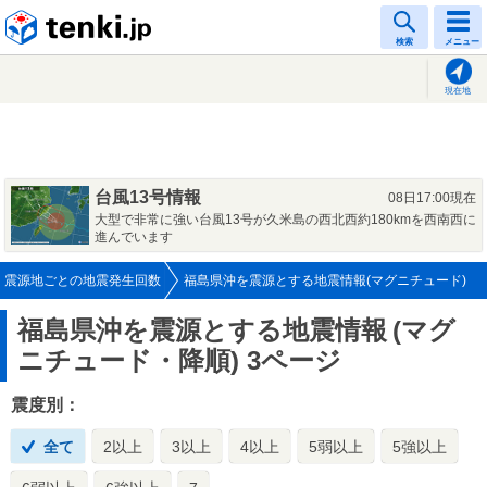
tenki.jp
検索
メニュー
現在地
台風13号情報
08日17:00現在
大型で非常に強い台風13号が久米島の西北西約180kmを西南西に
進んでいます
震源地ごとの地震発生回数
福島県沖を震源とする地震情報(マグニチュード)
福島県沖を震源とする地震情報
(マグ
ニチュード・降順) 3ページ
震度別：
全て
2以上
3以上
4以上
5弱以上
5強以上