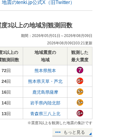
地震のtenki.jp公式X（旧Twitter）
震度3以上の地域別観測回数
期間：2026年05月01日～2026年08月09日
2026年08月09日03:21更新
度3以上の
地域震度の
観測した
震観測回数
地域
最大震度
72
回
熊本県熊本
24
回
熊本県天草・芦北
16
回
鹿児島県薩摩
14
回
岩手県内陸北部
13
回
青森県三八上北
※震度3以上を観測した地震の集計です
もっと見る