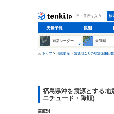
tenki.jp
検
天気予報
観測
雨雲レーダー
天気図
トップ
地震情報
震源地ごとの地震発生回数
福島県沖を震源とする地
ニチュード・降順)
震度別：