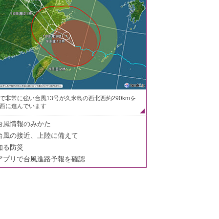
で非常に強い台風13号が久米島の西北西約290kmを
西に進んでいます
台風情報のみかた
台風の接近、上陸に備えて
知る防災
アプリで台風進路予報を確認