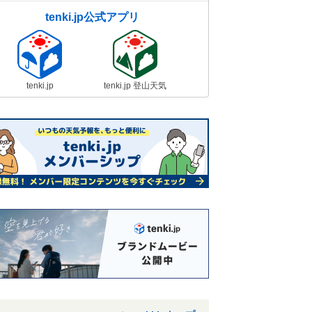
tenki.jp公式アプリ
tenki.jp
tenki.jp 登山天気