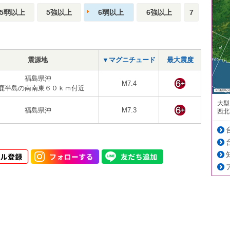
5弱以上
5強以上
6弱以上
6強以上
7
震源地
▼マグニチュード
最大震度
福島県沖
M7.4
鹿半島の南南東６０ｋｍ付近
大型
福島県沖
M7.3
西北