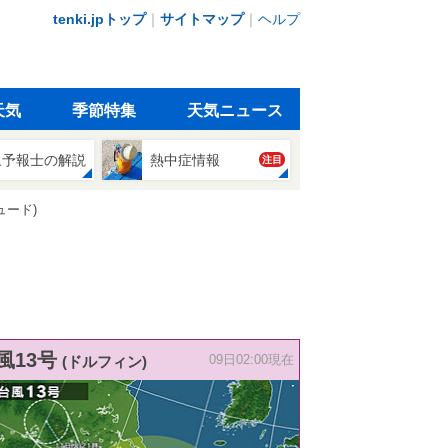
tenki.jpトップ
｜
サイトマップ
｜
ヘルプ
天気
季節特集
天気ニュース
象予報士の解説
熱中症情報
注目
ュード)
風13号
(ドルフィン)
09日02:00現在