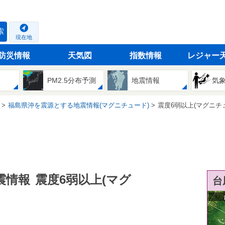
索
現在地
防災情報
天気図
指数情報
レジャー
PM2.5分布予測
地震情報
気
福島県沖を震源とする地震情報(マグニチュード)
震度6弱以上(マグニチ
震情報
震度6弱以上(マグ
台