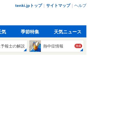
tenki.jpトップ
｜
サイトマップ
｜
ヘルプ
天気
季節特集
天気ニュース
象予報士の解説
熱中症情報
注目