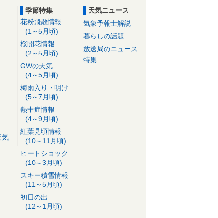
季節特集
天気ニュース
花粉飛散情報
気象予報士解説
(1～5月頃)
暮らしの話題
桜開花情報
放送局のニュース
(2～5月頃)
特集
GWの天気
(4～5月頃)
梅雨入り・明け
(5～7月頃)
熱中症情報
(4～9月頃)
紅葉見頃情報
天気
(10～11月頃)
ヒートショック
(10～3月頃)
スキー積雪情報
(11～5月頃)
初日の出
(12～1月頃)