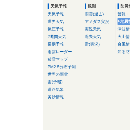
天気予報
観測
防災
天気予報
雨雲(過去)
警報・
世界天気
アメダス実況
地震
気圧予報
実況天気
津波情
2週間天気
過去天気
火山情
長期予報
雷(実況)
台風情
雨雲レーダー
知る防
積雪マップ
PM2.5分布予測
世界の雨雲
雷(予報)
道路気象
黄砂情報