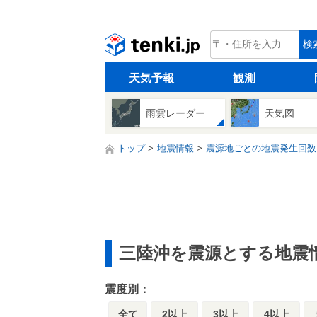
tenki.jp
検
天気予報
観測
雨雲レーダー
天気図
トップ
地震情報
震源地ごとの地震発生回数
三陸沖を震源とする地震
震度別：
全て
2以上
3以上
4以上