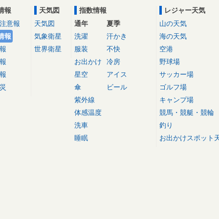
情報
天気図
指数情報
レジャー天気
注意報
天気図
通年
夏季
山の天気
情報
気象衛星
洗濯
汗かき
海の天気
報
世界衛星
服装
不快
空港
報
お出かけ
冷房
野球場
報
星空
アイス
サッカー場
災
傘
ビール
ゴルフ場
紫外線
キャンプ場
体感温度
競馬・競艇・競輪
洗車
釣り
睡眠
お出かけスポット