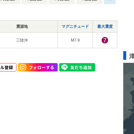
震源地
マグニチュード
最大震度
三陸沖
M7.9