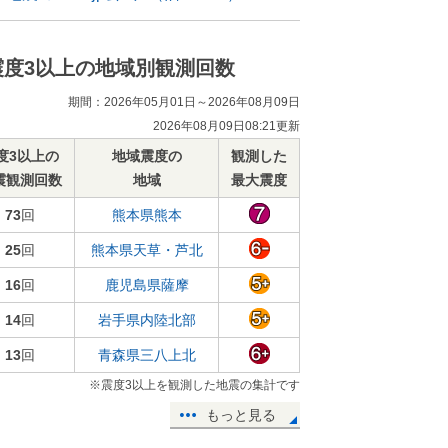
震度3以上の地域別観測回数
期間：2026年05月01日～2026年08月09日
2026年08月09日08:21更新
度3以上の
地域震度の
観測した
震観測回数
地域
最大震度
73
回
熊本県熊本
25
回
熊本県天草・芦北
16
回
鹿児島県薩摩
14
回
岩手県内陸北部
13
回
青森県三八上北
※震度3以上を観測した地震の集計です
もっと見る