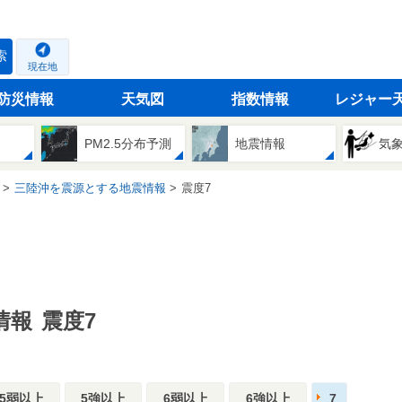
索
現在地
防災情報
天気図
指数情報
レジャー
PM2.5分布予測
地震情報
気
三陸沖を震源とする地震情報
震度7
情報
震度7
5弱以上
5強以上
6弱以上
6強以上
7