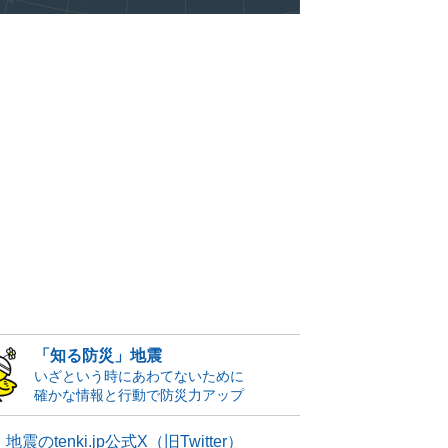
「知る防災」地震
いざという時にあわてないために
確かな情報と行動で防災力アップ
地震のtenki.jp公式X（旧Twitter）