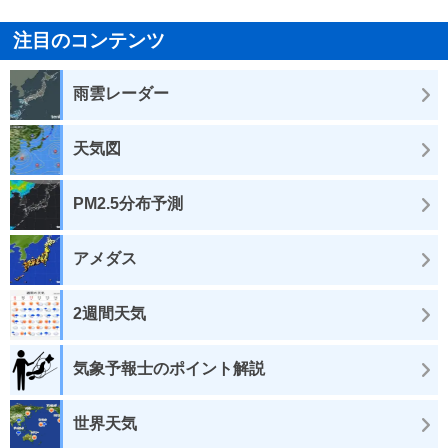
注目のコンテンツ
雨雲レーダー
天気図
PM2.5分布予測
アメダス
2週間天気
気象予報士のポイント解説
世界天気