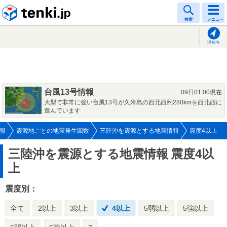
tenki.jp
検索
メニュー
現在地
台風13号情報
09日01:00現在
大型で非常に強い台風13号が久米島の西北西約280kmを西北西に
進んでいます
報
震源地ごとの地震発生回数
三陸沖を震源とする地震情報
震度4以上
三陸沖を震源とする地震情報
震度4以
上
震度別：
全て
2以上
3以上
4以上
5弱以上
5強以上