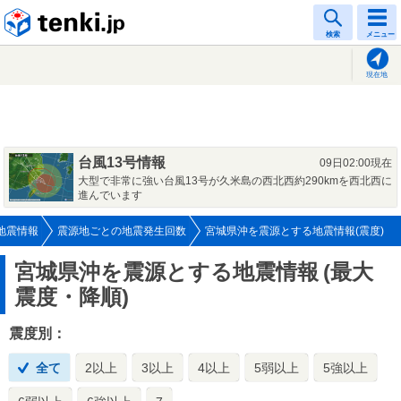
tenki.jp
検索
メニュー
現在地
台風13号情報
09日02:00現在
大型で非常に強い台風13号が久米島の西北西約290kmを西北西に
進んでいます
地震情報
震源地ごとの地震発生回数
宮城県沖を震源とする地震情報(震度)
宮城県沖を震源とする地震情報
(最大
震度・降順)
震度別：
全て
2以上
3以上
4以上
5弱以上
5強以上