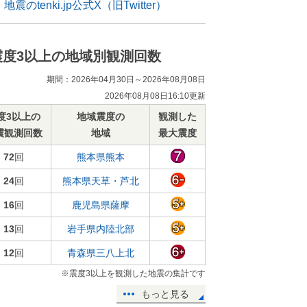
地震のtenki.jp公式X（旧Twitter）
震度3以上の地域別観測回数
期間：2026年04月30日～2026年08月08日
2026年08月08日16:10更新
度3以上の
地域震度の
観測した
震観測回数
地域
最大震度
72
回
熊本県熊本
24
回
熊本県天草・芦北
16
回
鹿児島県薩摩
13
回
岩手県内陸北部
12
回
青森県三八上北
※震度3以上を観測した地震の集計です
もっと見る