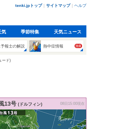
tenki.jpトップ
｜
サイトマップ
｜
ヘルプ
天気
季節特集
天気ニュース
象予報士の解説
熱中症情報
注目
ュード)
風13号
(ドルフィン)
08日15:00現在