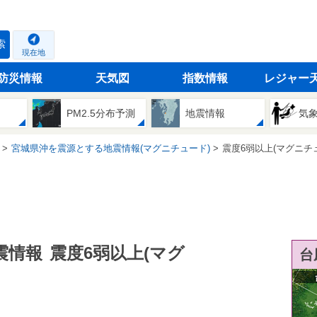
索
現在地
防災情報
天気図
指数情報
レジャー
PM2.5分布予測
地震情報
気
宮城県沖を震源とする地震情報(マグニチュード)
震度6弱以上(マグニチ
震情報
震度6弱以上(マグ
台