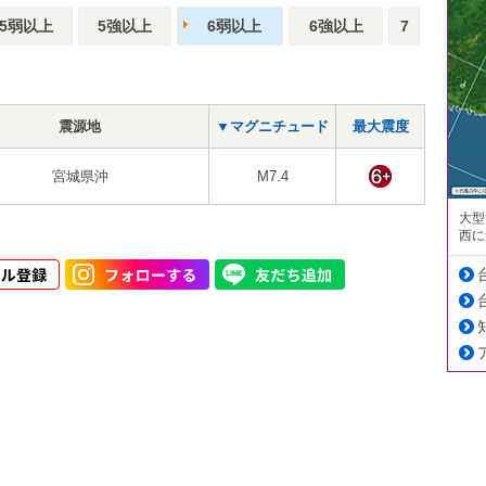
5弱以上
5強以上
6弱以上
6強以上
7
震源地
▼マグニチュード
最大震度
宮城県沖
M7.4
大型
西に