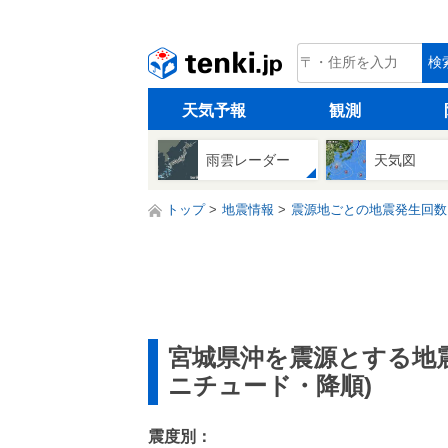
tenki.jp
検
天気予報
観測
雨雲レーダー
天気図
トップ
地震情報
震源地ごとの地震発生回数
宮城県沖を震源とする地
ニチュード・降順)
震度別：