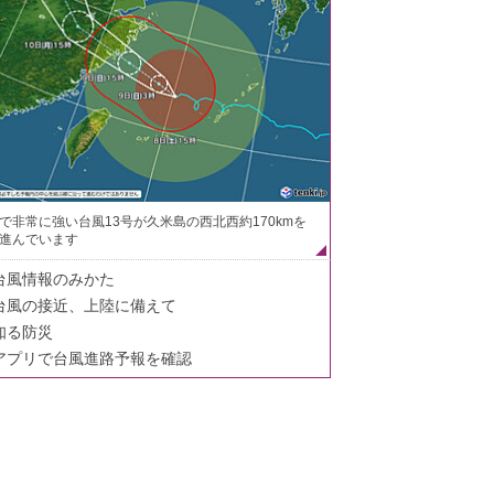
で非常に強い台風13号が久米島の西北西約170kmを
進んでいます
台風情報のみかた
台風の接近、上陸に備えて
知る防災
アプリで台風進路予報を確認