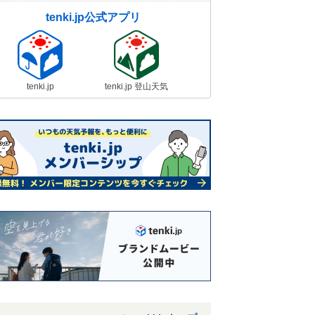
tenki.jp公式アプリ
tenki.jp
tenki.jp 登山天気