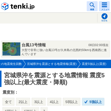
tenki.jp
検索
メニュー
現在地
台風13号情報
08日02:00現在
大型で非常に強い台風13号が久米島の北西約50kmを西南西に進
んでいます
との地震発生回数
宮城県沖を震源とする地震情報(震度)
震度5強以上(震度)
宮城県沖を震源とする地震情報
震度5
強以上(最大震度・降順)
震度別：
全て
2以上
3以上
4以上
5弱以上
5強以上