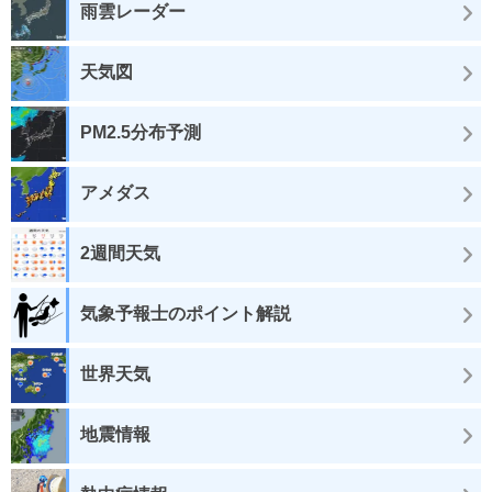
雨雲レーダー
天気図
PM2.5分布予測
アメダス
2週間天気
気象予報士のポイント解説
世界天気
地震情報