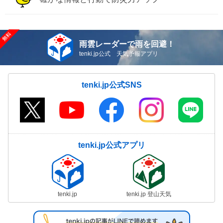
雨雲レーダーで雨を回避！
tenki.jp公式 天気予報アプリ
tenki.jp公式SNS
tenki.jp公式アプリ
tenki.jp
tenki.jp 登山天気