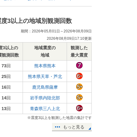
震度3以上の地域別観測回数
期間：2026年05月01日～2026年08月09日
2026年08月09日17:10更新
度3以上の
地域震度の
観測した
震観測回数
地域
最大震度
73
回
熊本県熊本
25
回
熊本県天草・芦北
16
回
鹿児島県薩摩
14
回
岩手県内陸北部
13
回
青森県三八上北
※震度3以上を観測した地震の集計です
もっと見る