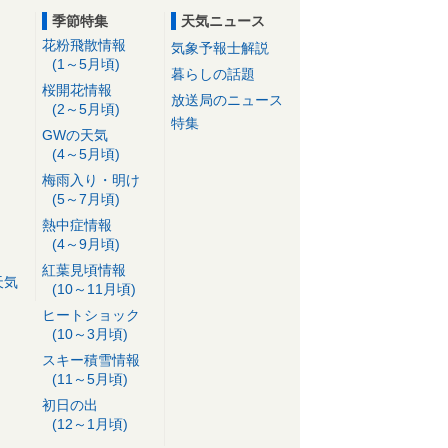
季節特集
天気ニュース
花粉飛散情報
気象予報士解説
(1～5月頃)
暮らしの話題
桜開花情報
放送局のニュース
(2～5月頃)
特集
GWの天気
(4～5月頃)
梅雨入り・明け
(5～7月頃)
熱中症情報
(4～9月頃)
紅葉見頃情報
天気
(10～11月頃)
ヒートショック
(10～3月頃)
スキー積雪情報
(11～5月頃)
初日の出
(12～1月頃)