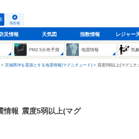
索
現在地
防災情報
天気図
指数情報
レジャー
PM2.5分布予測
地震情報
気
宮城県沖を震源とする地震情報(マグニチュード)
震度5弱以上(マグニチ
震情報
震度5弱以上(マグ