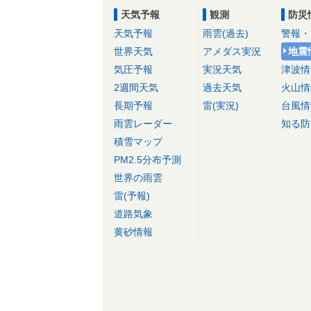
天気予報
観測
防災
天気予報
雨雲(過去)
警報・
世界天気
アメダス実況
地震
気圧予報
実況天気
津波情
2週間天気
過去天気
火山情
長期予報
雷(実況)
台風情
雨雲レーダー
知る防
積雪マップ
PM2.5分布予測
世界の雨雲
雷(予報)
道路気象
黄砂情報