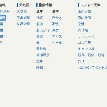
情報
天気図
指数情報
レジャー天気
注意報
天気図
通年
夏季
山の天気
情報
気象衛星
洗濯
汗かき
海の天気
報
世界衛星
服装
不快
空港
報
お出かけ
冷房
野球場
報
星空
アイス
サッカー場
災
傘
ビール
ゴルフ場
紫外線
キャンプ場
体感温度
競馬・競艇・競輪
洗車
釣り
睡眠
お出かけスポット