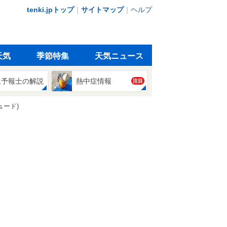
tenki.jpトップ
｜
サイトマップ
｜
ヘルプ
天気
季節特集
天気ニュース
象予報士の解説
熱中症情報
注目
ュード)