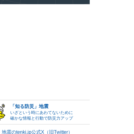
「知る防災」地震
いざという時にあわてないために
確かな情報と行動で防災力アップ
地震のtenki.jp公式X（旧Twitter）