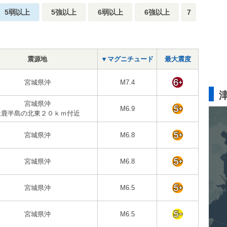
5弱以上
5強以上
6弱以上
6強以上
7
震源地
▼マグニチュード
最大震度
宮城県沖
M7.4
宮城県沖
M6.9
牡鹿半島の北東２０ｋｍ付近
宮城県沖
M6.8
宮城県沖
M6.8
宮城県沖
M6.5
宮城県沖
M6.5