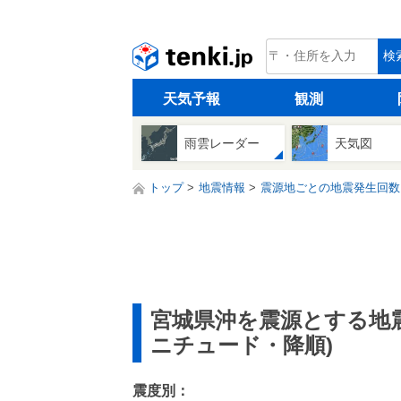
tenki.jp
検
天気予報
観測
雨雲レーダー
天気図
トップ
地震情報
震源地ごとの地震発生回数
宮城県沖を震源とする地
ニチュード・降順)
震度別：