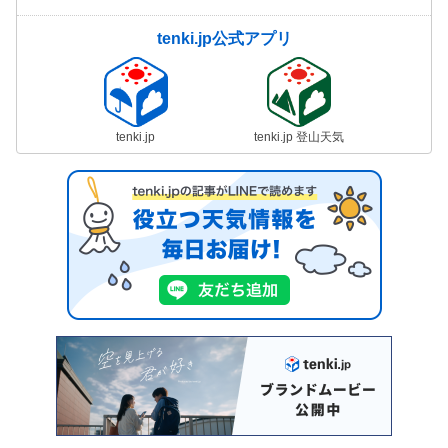
tenki.jp公式アプリ
tenki.jp
tenki.jp 登山天気