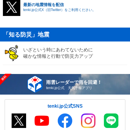
最新の地震情報を配信
tenki.jp公式X（旧Twitter）をご利用ください。
「知る防災」地震
いざという時にあわてないために
確かな情報と行動で防災力アップ
雨雲レーダーで雨を回避！
tenki.jp公式 天気予報アプリ
tenki.jp公式SNS