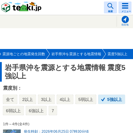
tenki.jp
検索
メニュー
現在地
震源地ごとの地震発生回数
岩手県沖を震源とする地震情報
震度5強以上
岩手県沖を震源とする地震情報
震度5
強以上
震度別：
全て
2以上
3以上
4以上
5弱以上
5強以上
6弱以上
6強以上
7
1件～4件(全4件)
発生時刻：2026年06月25日 07時30分頃