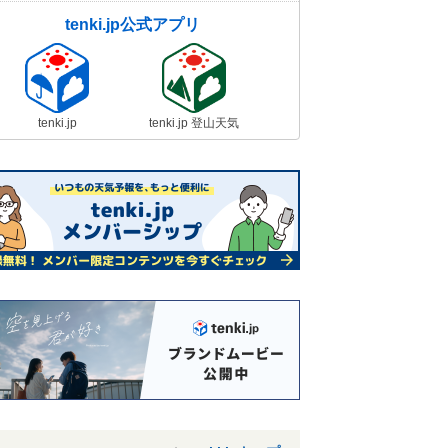
tenki.jp公式アプリ
tenki.jp
tenki.jp 登山天気