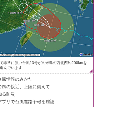
で非常に強い台風13号が久米島の西北西約200kmを
進んでいます
台風情報のみかた
台風の接近、上陸に備えて
知る防災
アプリで台風進路予報を確認