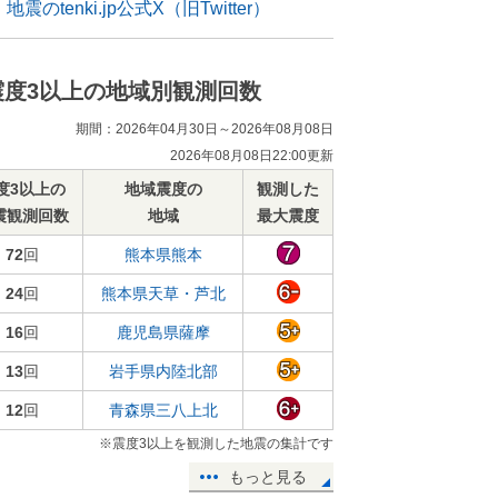
地震のtenki.jp公式X（旧Twitter）
震度3以上の地域別観測回数
期間：2026年04月30日～2026年08月08日
2026年08月08日22:00更新
度3以上の
地域震度の
観測した
震観測回数
地域
最大震度
72
回
熊本県熊本
24
回
熊本県天草・芦北
16
回
鹿児島県薩摩
13
回
岩手県内陸北部
12
回
青森県三八上北
※震度3以上を観測した地震の集計です
もっと見る