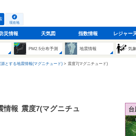
索
現在地
防災情報
天気図
指数情報
レジャー
PM2.5分布予測
地震情報
気
源とする地震情報(マグニチュード)
震度7(マグニチュード)
震情報
震度7(マグニチュ
台