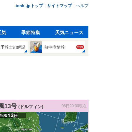
tenki.jpトップ
｜
サイトマップ
｜
ヘルプ
天気
季節特集
天気ニュース
象予報士の解説
熱中症情報
注目
風13号
(ドルフィン)
08日20:00現在