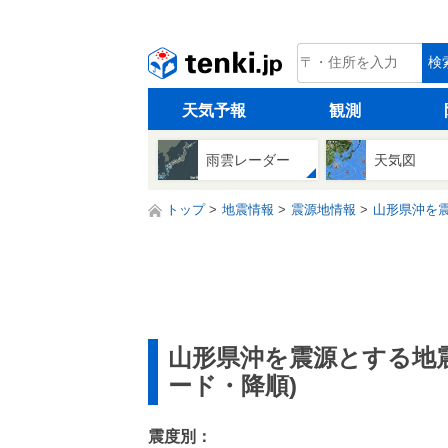
tenki.jp
検
天気予報
観測
雨雲レーダー
天気図
トップ
地震情報
震源地情報
山形県沖を震
山形県沖を震源とする地
ード・降順)
震度別：