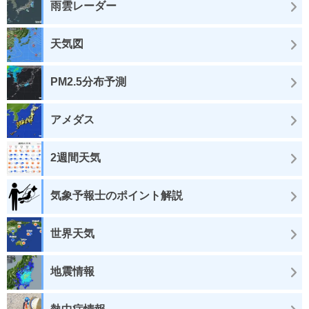
雨雲レーダー
天気図
PM2.5分布予測
アメダス
2週間天気
気象予報士のポイント解説
世界天気
地震情報