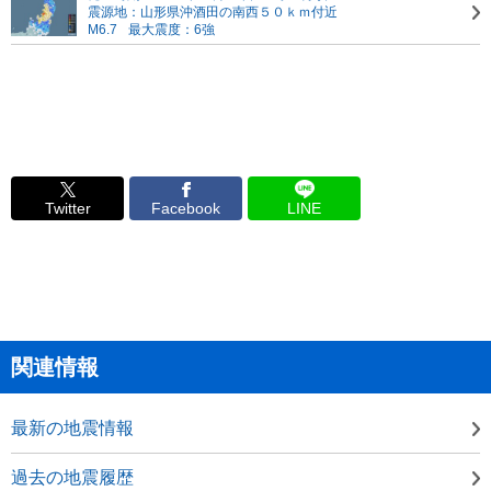
震源地：山形県沖
酒田の南西５０ｋｍ付近
M6.7
最大震度：6強
Twitter
Facebook
LINE
関連情報
最新の地震情報
過去の地震履歴