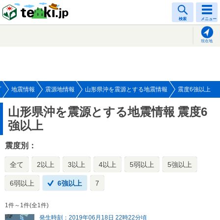
tenki.jp
検索
メニュー
現在地
プ
地震情報
震源地情報
山形県沖を震源とする地震情報
震度6強以上
山形県沖を震源とする地震情報
震度6
強以上
震度別：
全て
2以上
3以上
4以上
5弱以上
5強以上
6弱以上
6強以上
7
1件～1件(全1件)
発生時刻：2019年06月18日 22時22分頃