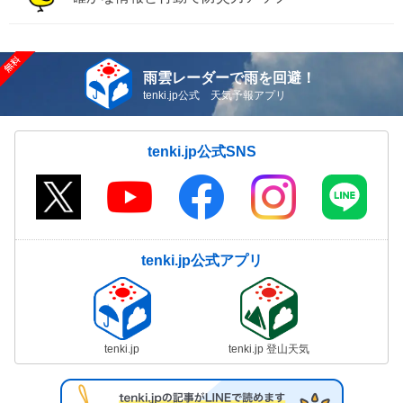
雨雲レーダーで雨を回避！
tenki.jp公式 天気予報アプリ
tenki.jp公式SNS
tenki.jp公式アプリ
tenki.jp
tenki.jp 登山天気