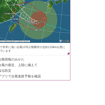
で非常に強い台風13号が那覇市の北約110kmを西に
でいます
台風情報のみかた
台風の接近、上陸に備えて
知る防災
アプリで台風進路予報を確認