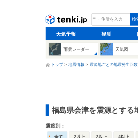
tenki.jp
検
天気予報
観測
雨雲レーダー
天気図
トップ
地震情報
震源地ごとの地震発生回数
福島県会津を震源とする
震度別：
全て
2以上
3以上
4以上