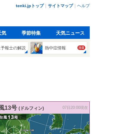
tenki.jpトップ
｜
サイトマップ
｜
ヘルプ
天気
季節特集
天気ニュース
象予報士の解説
熱中症情報
注目
風13号
(ドルフィン)
07日20:00現在