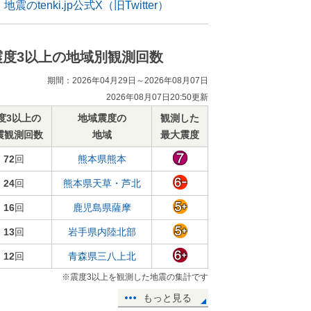
地震のtenki.jp公式X（旧Twitter）
震度3以上の地域別観測回数
期間：2026年04月29日～2026年08月07日
2026年08月07日20:50更新
度3以上の
地域震度の
観測した
震観測回数
地域
最大震度
72
回
熊本県熊本
24
回
熊本県天草・芦北
16
回
鹿児島県薩摩
13
回
岩手県内陸北部
12
回
青森県三八上北
※震度3以上を観測した地震の集計です
もっと見る