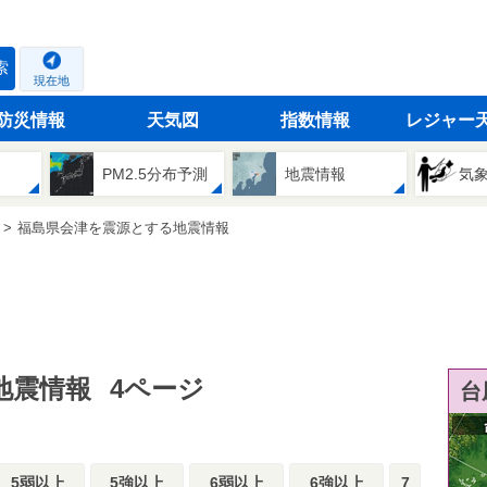
索
現在地
防災情報
天気図
指数情報
レジャー
PM2.5分布予測
地震情報
気
福島県会津を震源とする地震情報
地震情報
4ページ
台
5弱以上
5強以上
6弱以上
6強以上
7