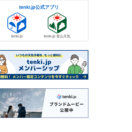
tenki.jp公式アプリ
tenki.jp
tenki.jp 登山天気