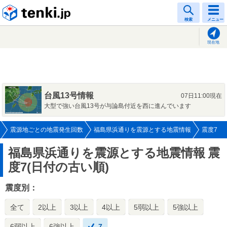
tenki.jp
検索
メニュー
現在地
台風13号情報
07日11:00現在
大型で強い台風13号が与論島付近を西に進んでいます
震源地ごとの地震発生回数
福島県浜通りを震源とする地震情報
震度7
福島県浜通りを震源とする地震情報
震
度7(日付の古い順)
震度別：
全て
2以上
3以上
4以上
5弱以上
5強以上
6弱以上
6強以上
7