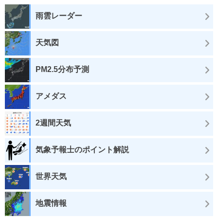
雨雲レーダー
天気図
PM2.5分布予測
アメダス
2週間天気
気象予報士のポイント解説
世界天気
地震情報