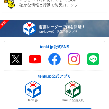
確かな情報と行動で防災力アップ
雨雲レーダーで雨を回避！
tenki.jp公式 天気予報アプリ
tenki.jp公式SNS
tenki.jp公式アプリ
tenki.jp
tenki.jp 登山天気