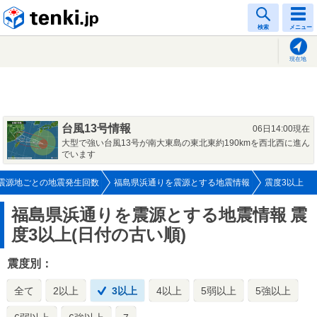
tenki.jp
検索
メニュー
現在地
台風13号情報
06日14:00現在
大型で強い台風13号が南大東島の東北東約190kmを西北西に進ん
でいます
震源地ごとの地震発生回数
福島県浜通りを震源とする地震情報
震度3以上
福島県浜通りを震源とする地震情報
震
度3以上(日付の古い順)
震度別：
全て
2以上
3以上
4以上
5弱以上
5強以上