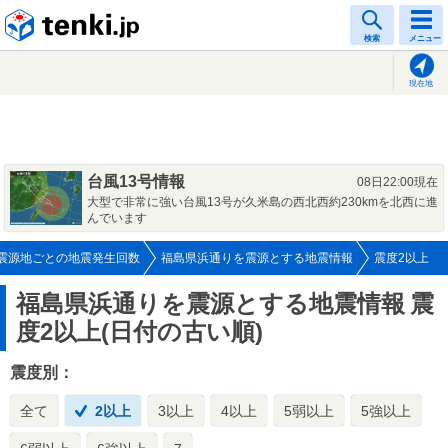
tenki.jp
検索
メニュー
現在地
台風13号情報
08日22:00現在
大型で非常に強い台風13号が久米島の西北西約230kmを北西に進
んでいます
震源地ごとの地震発生回数
福島県浜通りを震源とする地震情報
震度2以上
福島県浜通りを震源とする地震情報
震
度2以上(日付の古い順)
震度別：
全て
2以上
3以上
4以上
5弱以上
5強以上