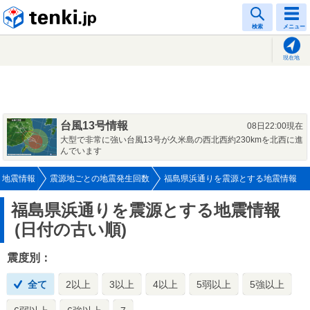
tenki.jp
検索
メニュー
現在地
台風13号情報
08日22:00現在
大型で非常に強い台風13号が久米島の西北西約230kmを北西に進
んでいます
地震情報
震源地ごとの地震発生回数
福島県浜通りを震源とする地震情報
福島県浜通りを震源とする地震情報
(日付の古い順)
震度別：
全て
2以上
3以上
4以上
5弱以上
5強以上