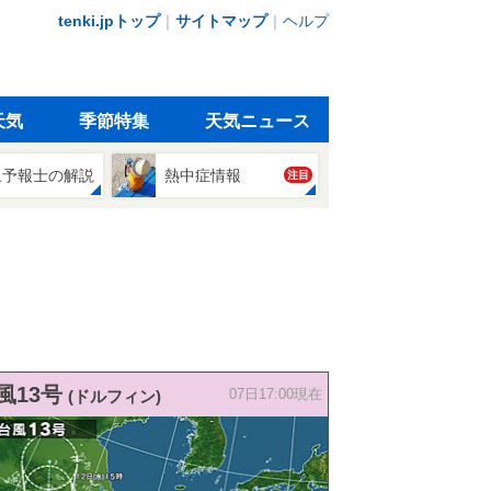
tenki.jpトップ
｜
サイトマップ
｜
ヘルプ
天気
季節特集
天気ニュース
象予報士の解説
熱中症情報
注目
風13号
(ドルフィン)
07日17:00現在