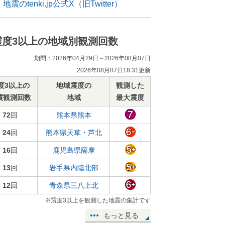
地震のtenki.jp公式X（旧Twitter）
震度3以上の地域別観測回数
期間：2026年04月29日～2026年08月07日
2026年08月07日18:31更新
度3以上の
地域震度の
観測した
震観測回数
地域
最大震度
72
回
熊本県熊本
24
回
熊本県天草・芦北
16
回
鹿児島県薩摩
13
回
岩手県内陸北部
12
回
青森県三八上北
※震度3以上を観測した地震の集計です
もっと見る