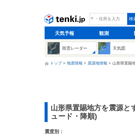
tenki.jp
検
天気予報
観測
雨雲レーダー
天気図
トップ
地震情報
震源地情報
山形県置賜地
山形県置賜地方を震源と
ュード・降順)
震度別：