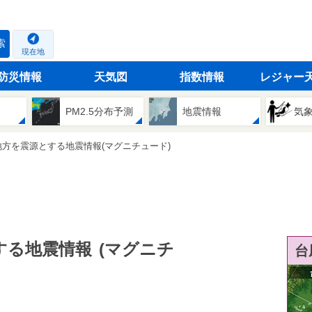
索
現在地
防災情報
天気図
指数情報
レジャー
PM2.5分布予測
地震情報
気
方を震源とする地震情報(マグニチュード)
する地震情報
(マグニチ
台