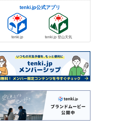
tenki.jp公式アプリ
tenki.jp
tenki.jp 登山天気