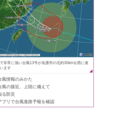
で非常に強い台風13号が名護市の北約30kmを西に進
います
台風情報のみかた
台風の接近、上陸に備えて
知る防災
アプリで台風進路予報を確認