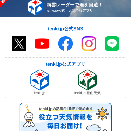
雨雲レーダーで雨を回避！
tenki.jp公式 天気予報アプリ
tenki.jp公式SNS
tenki.jp公式アプリ
tenki.jp
tenki.jp 登山天気