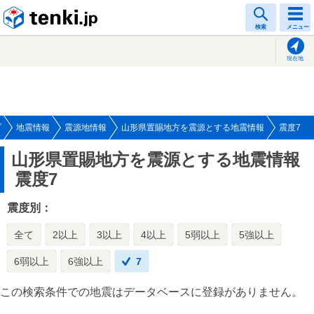
tenki.jp
検索
メニュー
現在地
プ
地震情報
震源地情報
山形県置賜地方を震源とする地震情報
震度7
山形県置賜地方を震源とする地震情報
震度7
震度別：
全て
2以上
3以上
4以上
5弱以上
5強以上
6弱以上
6強以上
7
この検索条件での地震はデータベースに登録がありません。