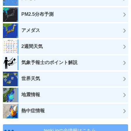
PM2.5分布予測
アメダス
2週間天気
気象予報士のポイント解説
世界天気
地震情報
熱中症情報
tenki.jpの全情報はこちら