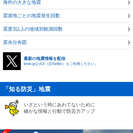
海外の大きな地震
震源地ごとの地震発生回数
震度3以上の地域別観測回数
震央分布図
最新の地震情報を配信
tenki.jp公式X（旧Twitter）をご利用ください。
「知る防災」地震
いざという時にあわてないために
確かな情報と行動で防災力アップ