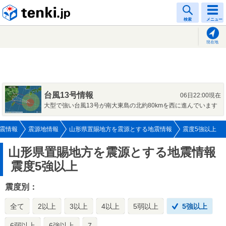
tenki.jp
検索
メニュー
現在地
台風13号情報
06日22:00現在
大型で強い台風13号が南大東島の北約80kmを西に進んでいます
震情報
震源地情報
山形県置賜地方を震源とする地震情報
震度5強以上
山形県置賜地方を震源とする地震情報
震度5強以上
震度別：
全て
2以上
3以上
4以上
5弱以上
5強以上
6弱以上
6強以上
7