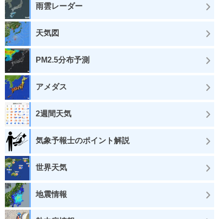
雨雲レーダー
天気図
PM2.5分布予測
アメダス
2週間天気
気象予報士のポイント解説
世界天気
地震情報