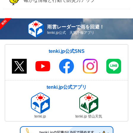
確かな情報と行動で防災力アップ
雨雲レーダーで雨を回避！
tenki.jp公式 天気予報アプリ
tenki.jp公式SNS
tenki.jp公式アプリ
tenki.jp
tenki.jp 登山天気