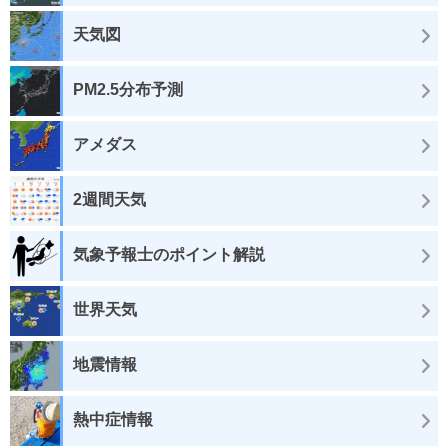
天気図
PM2.5分布予測
アメダス
2週間天気
気象予報士のポイント解説
世界天気
地震情報
熱中症情報