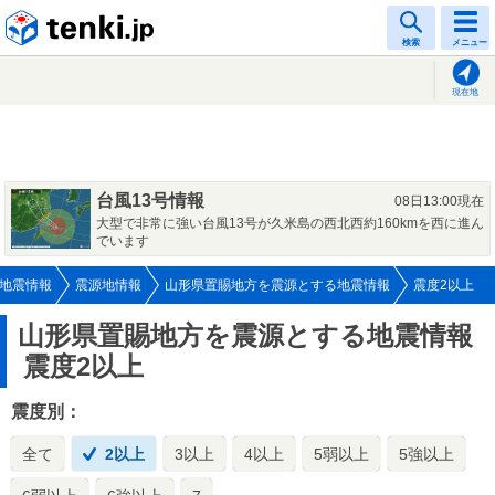
tenki.jp
検索
メニュー
現在地
台風13号情報
08日13:00現在
大型で非常に強い台風13号が久米島の西北西約160kmを西に進ん
でいます
地震情報
震源地情報
山形県置賜地方を震源とする地震情報
震度2以上
山形県置賜地方を震源とする地震情報
震度2以上
震度別：
全て
2以上
3以上
4以上
5弱以上
5強以上