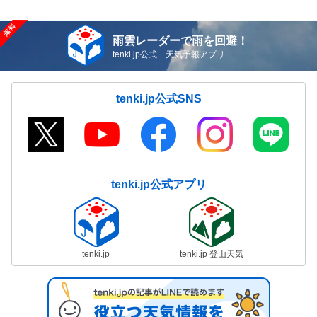
雨雲レーダーで雨を回避！
tenki.jp公式 天気予報アプリ
tenki.jp公式SNS
tenki.jp公式アプリ
tenki.jp
tenki.jp 登山天気