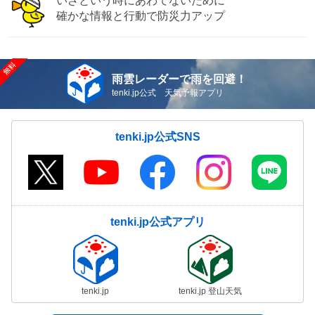
いざという時にあわてないために
確かな情報と行動で防災力アップ
雨雲レーダーで雨を回避！
tenki.jp公式 天気予報アプリ
tenki.jp公式SNS
tenki.jp公式アプリ
tenki.jp
tenki.jp 登山天気