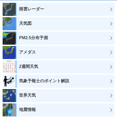
雨雲レーダー
天気図
PM2.5分布予測
アメダス
2週間天気
気象予報士のポイント解説
世界天気
地震情報