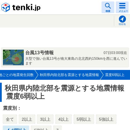
tenki.jp
検索
メニュー
現在地
台風13号情報
07日03:00現在
大型で強い台風13号が南大東島の北北西約150kmを西に進んでい
ます
地ごとの地震発生回数
秋田県内陸北部を震源とする地震情報
震度6弱以上
秋田県内陸北部を震源とする地震情報
震度6弱以上
震度別：
全て
2以上
3以上
4以上
5弱以上
5強以上