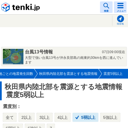
tenki.jp
検索
メニュー
現在地
台風13号情報
07日09:00現在
大型で強い台風13号が沖永良部島の南東約30kmを西に進んでい
ます
地ごとの地震発生回数
秋田県内陸北部を震源とする地震情報
震度5弱以上
秋田県内陸北部を震源とする地震情報
震度5弱以上
震度別：
全て
2以上
3以上
4以上
5弱以上
5強以上