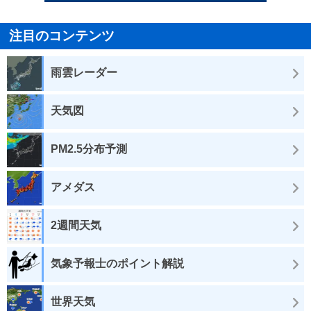
注目のコンテンツ
雨雲レーダー
天気図
PM2.5分布予測
アメダス
2週間天気
気象予報士のポイント解説
世界天気