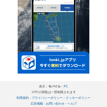
表示：
モバイル
｜
PC
※PCの閲覧は一部制限されます
利用規約
-
プライバシーポリシー
-
クッキーポリシー
広告掲載
-
お問い合わせ
-
ヘルプ