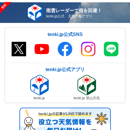
雨雲レーダーで雨を回避！
tenki.jp公式 天気予報アプリ
tenki.jp公式SNS
tenki.jp公式アプリ
tenki.jp
tenki.jp 登山天気