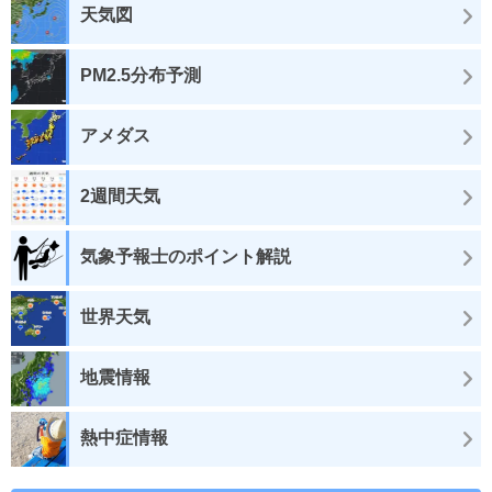
天気図
PM2.5分布予測
アメダス
2週間天気
気象予報士のポイント解説
世界天気
地震情報
熱中症情報