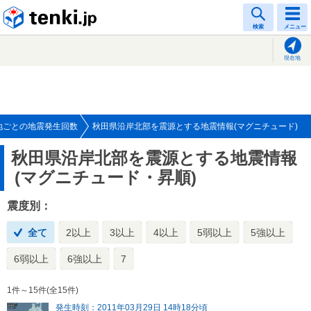
tenki.jp
検索
メニュー
現在地
地ごとの地震発生回数
秋田県沿岸北部を震源とする地震情報(マグニチュード)
秋田県沿岸北部を震源とする地震情報
(マグニチュード・昇順)
震度別：
全て
2以上
3以上
4以上
5弱以上
5強以上
6弱以上
6強以上
7
1件～15件(全15件)
発生時刻：2011年03月29日 14時18分頃