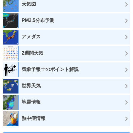
天気図
PM2.5分布予測
アメダス
2週間天気
気象予報士のポイント解説
世界天気
地震情報
熱中症情報