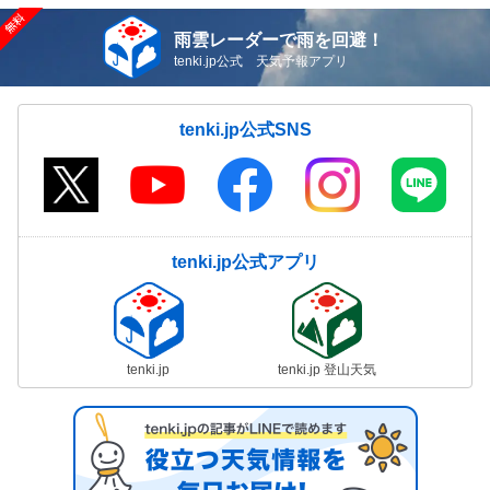
雨雲レーダーで雨を回避！
tenki.jp公式 天気予報アプリ
tenki.jp公式SNS
tenki.jp公式アプリ
tenki.jp
tenki.jp 登山天気