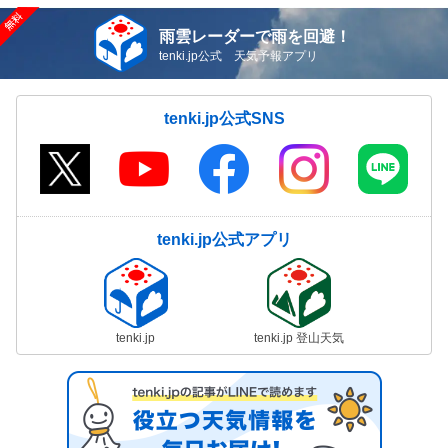
雨雲レーダーで雨を回避！
tenki.jp公式 天気予報アプリ
tenki.jp公式SNS
tenki.jp公式アプリ
tenki.jp
tenki.jp 登山天気