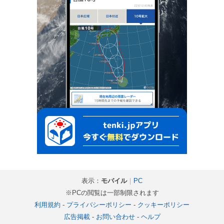
表示：
モバイル
｜
PC
※PCの閲覧は一部制限されます
利用規約
-
プライバシーポリシー
-
クッキーポリシー
広告掲載
-
お問い合わせ
-
ヘルプ