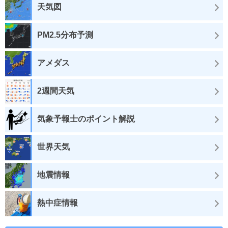
天気図
PM2.5分布予測
アメダス
2週間天気
気象予報士のポイント解説
世界天気
地震情報
熱中症情報