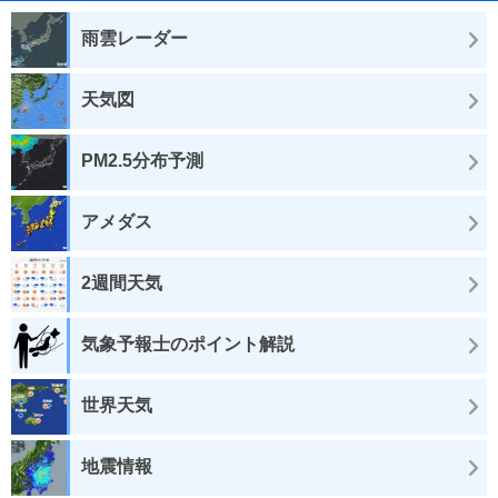
雨雲レーダー
天気図
PM2.5分布予測
アメダス
2週間天気
気象予報士のポイント解説
世界天気
地震情報