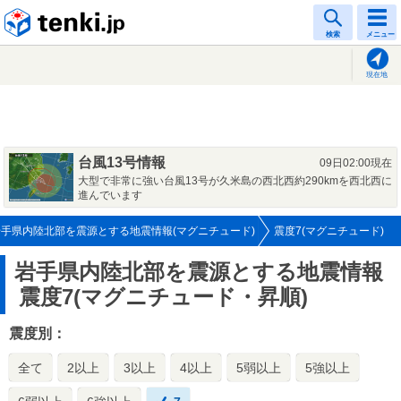
tenki.jp
検索
メニュー
現在地
台風13号情報
09日02:00現在
大型で非常に強い台風13号が久米島の西北西約290kmを西北西に
進んでいます
岩手県内陸北部を震源とする地震情報(マグニチュード)
震度7(マグニチュード)
岩手県内陸北部を震源とする地震情報
震度7(マグニチュード・昇順)
震度別：
全て
2以上
3以上
4以上
5弱以上
5強以上