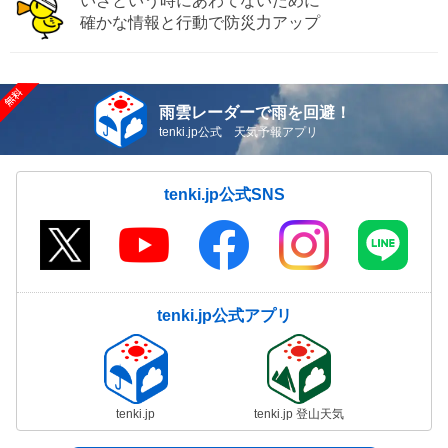
いざという時にあわてないために
確かな情報と行動で防災力アップ
雨雲レーダーで雨を回避！
tenki.jp公式 天気予報アプリ
tenki.jp公式SNS
tenki.jp公式アプリ
tenki.jp
tenki.jp 登山天気