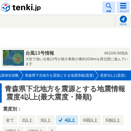
tenki.jp
検索
メニュー
現在地
台風13号情報
06日06:00現在
大型で強い台風13号が南大東島の東約320kmを西北西に進んでい
ます
地震発生回数
青森県下北地方を震源とする地震情報(震度)
震度4以上(震度)
青森県下北地方を震源とする地震情報
震度4以上(最大震度・降順)
震度別：
全て
2以上
3以上
4以上
5弱以上
5強以上