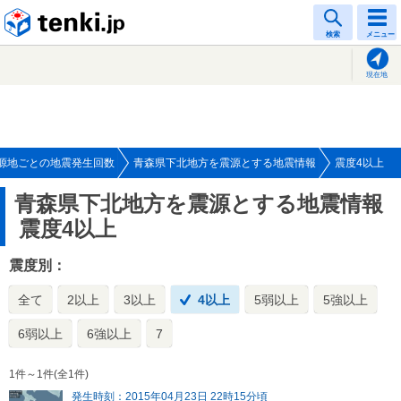
tenki.jp
検索
メニュー
現在地
源地ごとの地震発生回数
青森県下北地方を震源とする地震情報
震度4以上
青森県下北地方を震源とする地震情報
震度4以上
震度別：
全て
2以上
3以上
4以上
5弱以上
5強以上
6弱以上
6強以上
7
1件～1件(全1件)
発生時刻：2015年04月23日 22時15分頃