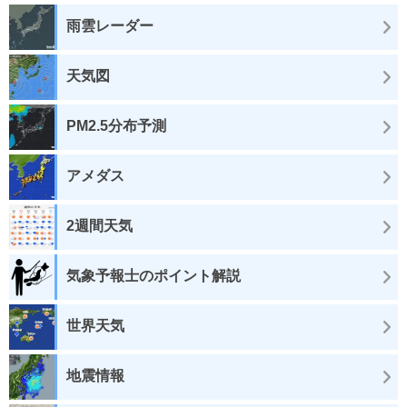
雨雲レーダー
天気図
PM2.5分布予測
アメダス
2週間天気
気象予報士のポイント解説
世界天気
地震情報