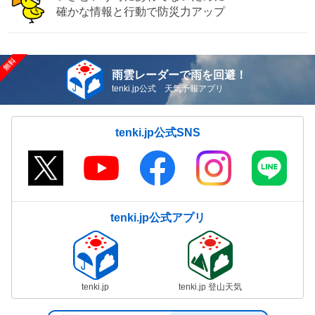
確かな情報と行動で防災力アップ
雨雲レーダーで雨を回避！
tenki.jp公式 天気予報アプリ
tenki.jp公式SNS
tenki.jp公式アプリ
tenki.jp
tenki.jp 登山天気