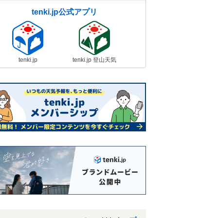
tenki.jp公式アプリ
tenki.jp
tenki.jp 登山天気