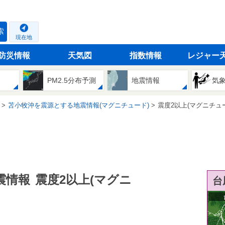
索
現在地
防災情報
天気図
指数情報
レジャー
PM2.5分布予測
地震情報
気
苫小牧沖を震源とする地震情報(マグニチュード)
震度2以上(マグニチュ
震情報
震度2以上(マグニ
台