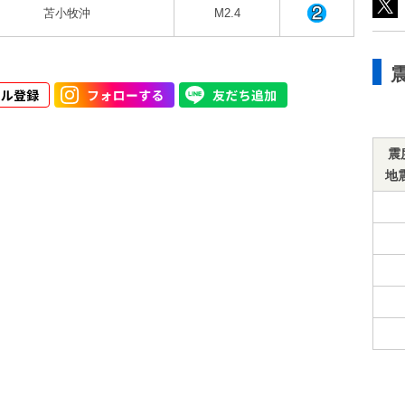
苫小牧沖
M2.4
震
地