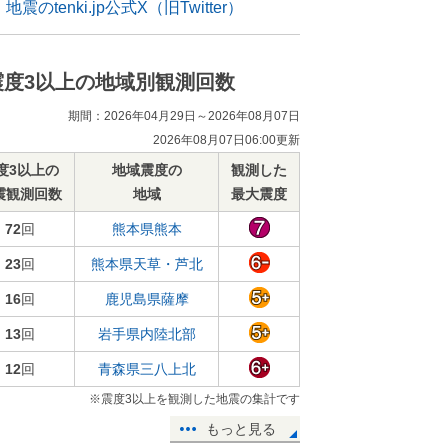
地震のtenki.jp公式X（旧Twitter）
震度3以上の地域別観測回数
期間：2026年04月29日～2026年08月07日
2026年08月07日06:00更新
度3以上の
地域震度の
観測した
震観測回数
地域
最大震度
72
回
熊本県熊本
23
回
熊本県天草・芦北
16
回
鹿児島県薩摩
13
回
岩手県内陸北部
12
回
青森県三八上北
※震度3以上を観測した地震の集計です
もっと見る