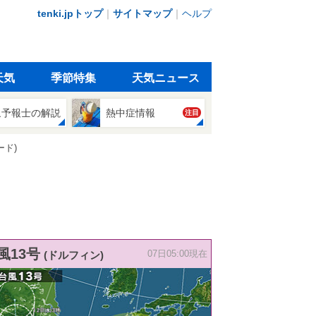
tenki.jpトップ
｜
サイトマップ
｜
ヘルプ
天気
季節特集
天気ニュース
象予報士の解説
熱中症情報
注目
ード)
風13号
(ドルフィン)
07日05:00現在