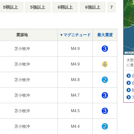
5弱以上
5強以上
6弱以上
6強以上
7
震源地
▼マグニチュード
最大震度
苫小牧沖
M4.9
大型
苫小牧沖
M4.9
に進
苫小牧沖
M4.8
苫小牧沖
M4.7
苫小牧沖
M4.5
苫小牧沖
M4.4