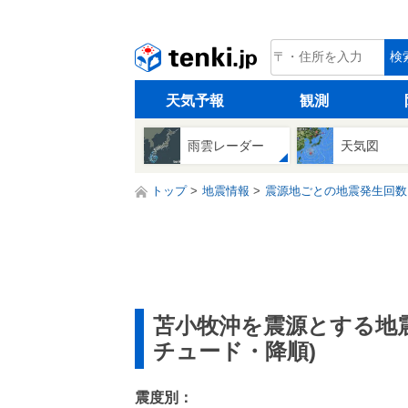
tenki.jp
検
天気予報
観測
雨雲レーダー
天気図
トップ
地震情報
震源地ごとの地震発生回数
苫小牧沖を震源とする地
チュード・降順)
震度別：