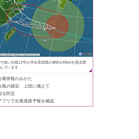
で強い台風13号が沖永良部島の東約140kmを西北西
んでいます
台風情報のみかた
台風の接近、上陸に備えて
知る防災
アプリで台風進路予報を確認