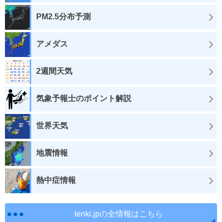
PM2.5分布予測
アメダス
2週間天気
気象予報士のポイント解説
世界天気
地震情報
熱中症情報
tenki.jpの全情報はこちら