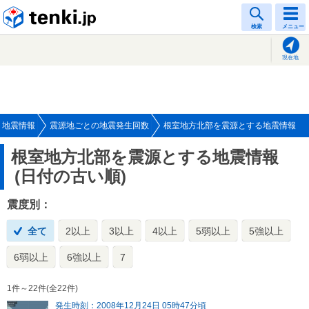
tenki.jp
検索
メニュー
現在地
地震情報
震源地ごとの地震発生回数
根室地方北部を震源とする地震情報
根室地方北部を震源とする地震情報
(日付の古い順)
震度別：
全て
2以上
3以上
4以上
5弱以上
5強以上
6弱以上
6強以上
7
1件～22件(全22件)
発生時刻：2008年12月24日 05時47分頃