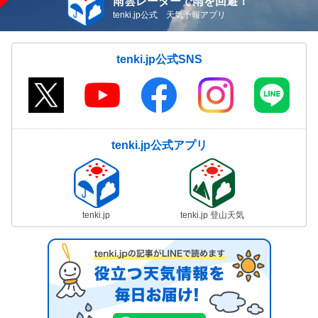
雨雲レーダーで雨を回避！
tenki.jp公式 天気予報アプリ
tenki.jp公式SNS
tenki.jp公式アプリ
tenki.jp
tenki.jp 登山天気