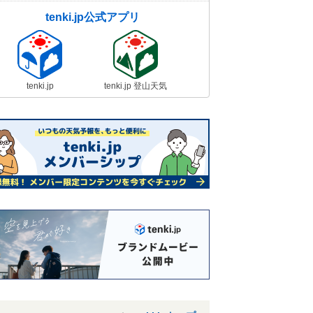
tenki.jp公式アプリ
tenki.jp
tenki.jp 登山天気