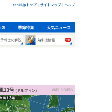
tenki.jpトップ
｜
サイトマップ
｜
ヘルプ
天気
季節特集
天気ニュース
象予報士の解説
熱中症情報
注目
風13号
(ドルフィン)
08日10:00現在