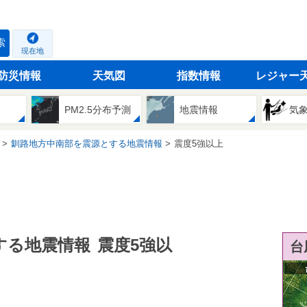
索
現在地
防災情報
天気図
指数情報
レジャー
PM2.5分布予測
地震情報
気
釧路地方中南部を震源とする地震情報
震度5強以上
する地震情報
震度5強以
台