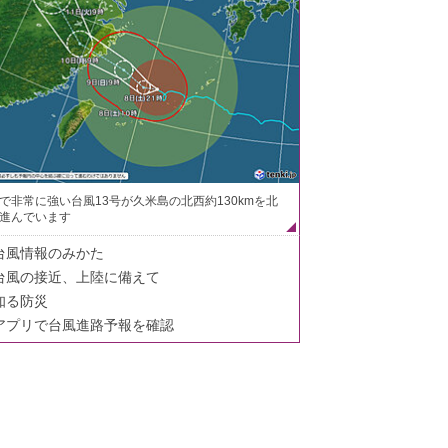
で非常に強い台風13号が久米島の北西約130kmを北
進んでいます
台風情報のみかた
台風の接近、上陸に備えて
知る防災
アプリで台風進路予報を確認