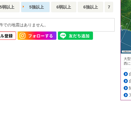
5弱以上
5強以上
6弱以上
6強以上
7
件での地震はありません。
大型
西に