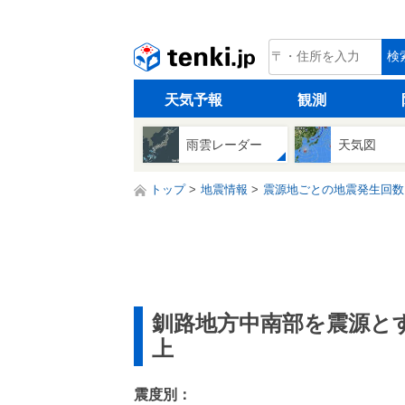
tenki.jp
検
天気予報
観測
雨雲レーダー
天気図
トップ
地震情報
震源地ごとの地震発生回数
釧路地方中南部を震源と
上
震度別：