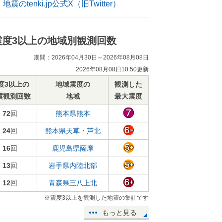
地震のtenki.jp公式X（旧Twitter）
震度3以上の地域別観測回数
期間：2026年04月30日～2026年08月08日
2026年08月08日10:50更新
度3以上の
地域震度の
観測した
震観測回数
地域
最大震度
72
回
熊本県熊本
24
回
熊本県天草・芦北
16
回
鹿児島県薩摩
13
回
岩手県内陸北部
12
回
青森県三八上北
※震度3以上を観測した地震の集計です
もっと見る