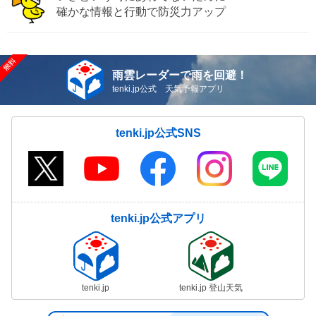
確かな情報と行動で防災力アップ
雨雲レーダーで雨を回避！
tenki.jp公式 天気予報アプリ
tenki.jp公式SNS
tenki.jp公式アプリ
tenki.jp
tenki.jp 登山天気