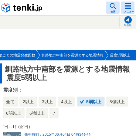
tenki.jp
検索
メニュー
現在地
地ごとの地震発生回数
釧路地方中南部を震源とする地震情報
震度5弱以上
釧路地方中南部を震源とする地震情報
震度5弱以上
震度別：
全て
2以上
3以上
4以上
5弱以上
5強以上
6弱以上
6強以上
7
1件～1件(全1件)
発生時刻：2015年06月04日 04時34分頃