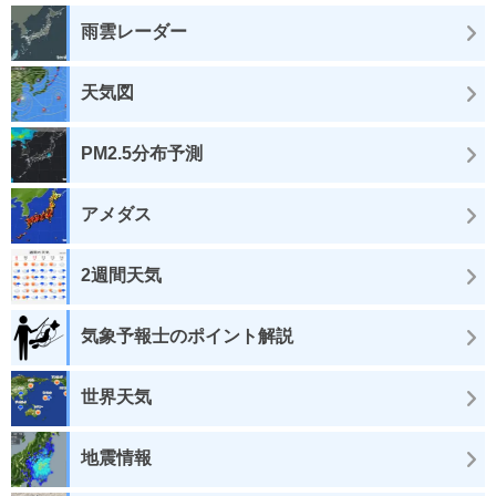
雨雲レーダー
天気図
PM2.5分布予測
アメダス
2週間天気
気象予報士のポイント解説
世界天気
地震情報