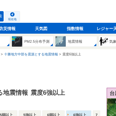
索
現在地
防災情報
天気図
指数情報
レジャー
PM2.5分布予測
地震情報
気
十勝地方中部を震源とする地震情報
震度6強以上
る地震情報
震度6強以上
台
5弱以上
5強以上
6弱以上
6強以上
7