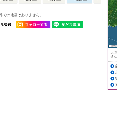
件での地震はありません。
大型
進ん