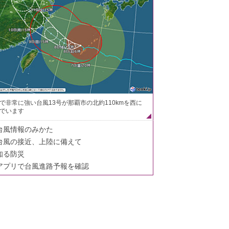
で非常に強い台風13号が那覇市の北約110kmを西に
でいます
台風情報のみかた
台風の接近、上陸に備えて
知る防災
アプリで台風進路予報を確認