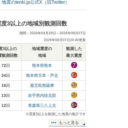
地震のtenki.jp公式X（旧Twitter）
震度3以上の地域別観測回数
期間：2026年04月29日～2026年08月07日
2026年08月07日20:40更新
度3以上の
地域震度の
観測した
震観測回数
地域
最大震度
72
回
熊本県熊本
24
回
熊本県天草・芦北
16
回
鹿児島県薩摩
13
回
岩手県内陸北部
12
回
青森県三八上北
※震度3以上を観測した地震の集計です
もっと見る