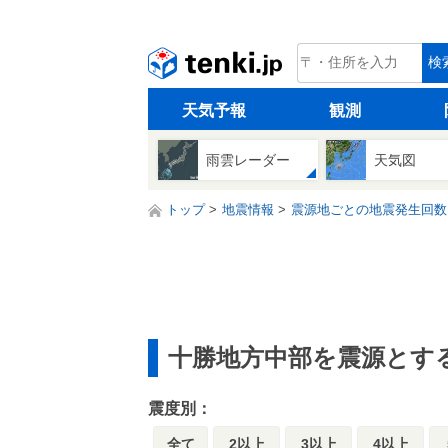
tenki.jp
検
天気予報
観測
雨雲レーダー
天気図
トップ
地震情報
震源地ごとの地震発生回数
十勝地方中部を震源とす
震度別：
全て
2以上
3以上
4以上