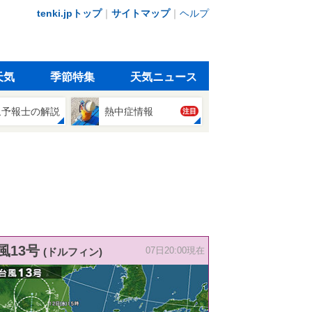
tenki.jpトップ
｜
サイトマップ
｜
ヘルプ
天気
季節特集
天気ニュース
象予報士の解説
熱中症情報
注目
風13号
(ドルフィン)
07日20:00現在