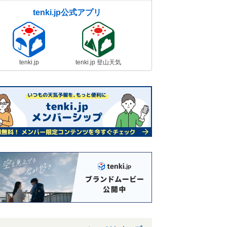
tenki.jp公式アプリ
tenki.jp
tenki.jp 登山天気