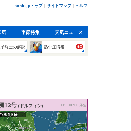
tenki.jpトップ
｜
サイトマップ
｜
ヘルプ
天気
季節特集
天気ニュース
象予報士の解説
熱中症情報
注目
風13号
(ドルフィン)
08日06:00現在