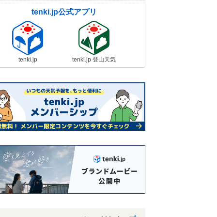
tenki.jp公式アプリ
tenki.jp
tenki.jp 登山天気