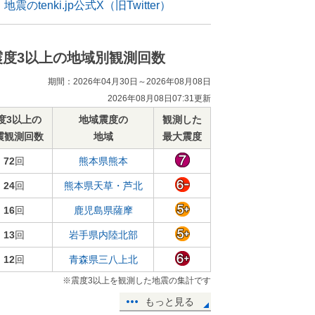
地震のtenki.jp公式X（旧Twitter）
震度3以上の地域別観測回数
期間：2026年04月30日～2026年08月08日
2026年08月08日07:31更新
度3以上の
地域震度の
観測した
震観測回数
地域
最大震度
72
回
熊本県熊本
24
回
熊本県天草・芦北
16
回
鹿児島県薩摩
13
回
岩手県内陸北部
12
回
青森県三八上北
※震度3以上を観測した地震の集計です
もっと見る