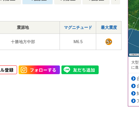
震源地
マグニチュード
最大震度
十勝地方中部
M6.5
大型
に進