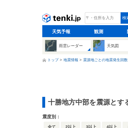
tenki.jp
検
天気予報
観測
雨雲レーダー
天気図
トップ
地震情報
震源地ごとの地震発生回数
十勝地方中部を震源とす
震度別：
全て
2以上
3以上
4以上