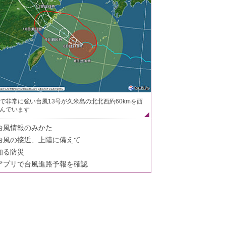
で非常に強い台風13号が久米島の北北西約60kmを西
んでいます
台風情報のみかた
台風の接近、上陸に備えて
知る防災
アプリで台風進路予報を確認