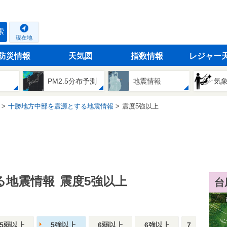
索
現在地
防災情報
天気図
指数情報
レジャー
PM2.5分布予測
地震情報
気
十勝地方中部を震源とする地震情報
震度5強以上
る地震情報
震度5強以上
台
5弱以上
5強以上
6弱以上
6強以上
7