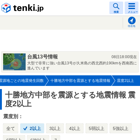
tenki.jp
検索
メニュー
現在地
台風13号情報
08日18:00現在
大型で非常に強い台風13号が久米島の西北西約190kmを西南西に
進んでいます
震源地ごとの地震発生回数
十勝地方中部を震源とする地震情報
震度2以上
十勝地方中部を震源とする地震情報
震
度2以上
震度別：
全て
2以上
3以上
4以上
5弱以上
5強以上