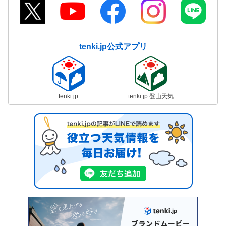
tenki.jp公式アプリ
tenki.jp
tenki.jp 登山天気