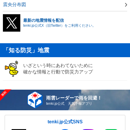
震央分布図
最新の地震情報を配信
tenki.jp公式X（旧Twitter）をご利用ください。
「知る防災」地震
いざという時にあわてないために
確かな情報と行動で防災力アップ
雨雲レーダーで雨を回避！
tenki.jp公式 天気予報アプリ
tenki.jp公式SNS