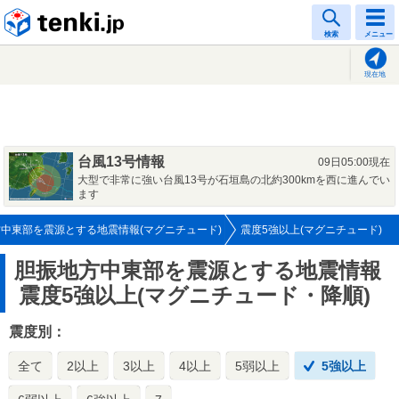
tenki.jp
検索
メニュー
現在地
台風13号情報
09日05:00現在
大型で非常に強い台風13号が石垣島の北約300kmを西に進んでい
ます
中東部を震源とする地震情報(マグニチュード)
震度5強以上(マグニチュード)
胆振地方中東部を震源とする地震情報
震度5強以上(マグニチュード・降順)
震度別：
全て
2以上
3以上
4以上
5弱以上
5強以上