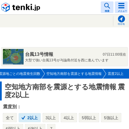
tenki.jp
検索
メニュー
現在地
台風13号情報
07日11:00現在
大型で強い台風13号が与論島付近を西に進んでいます
震源地ごとの地震発生回数
空知地方南部を震源とする地震情報
震度2以上
空知地方南部を震源とする地震情報
震
度2以上
震度別：
全て
2以上
3以上
4以上
5弱以上
5強以上
6弱以上
6強以上
7