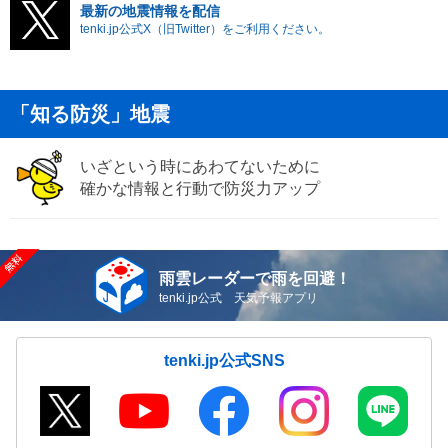
最新の地震情報を配信
tenki.jp公式X（旧Twitter）をご利用ください。
「知る防災」地震
いざという時にあわてないために
確かな情報と行動で防災力アップ
雨雲レーダーで雨を回避！
tenki.jp公式 天気予報アプリ
tenki.jp公式SNS