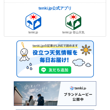
tenki.jp公式アプリ
tenki.jp
tenki.jp 登山天気