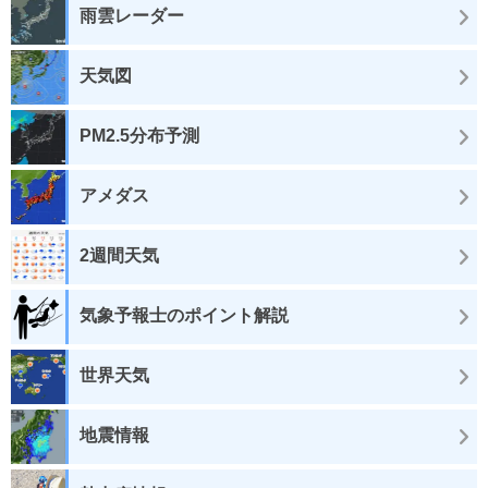
雨雲レーダー
天気図
PM2.5分布予測
アメダス
2週間天気
気象予報士のポイント解説
世界天気
地震情報