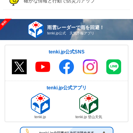
確かな情報と行動で防災力アップ
雨雲レーダーで雨を回避！
tenki.jp公式 天気予報アプリ
tenki.jp公式SNS
tenki.jp公式アプリ
tenki.jp
tenki.jp 登山天気