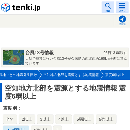
tenki.jp
検索
メニュー
現在地
台風13号情報
08日13:00現在
大型で非常に強い台風13号が久米島の西北西約160kmを西に進ん
でいます
源地ごとの地震発生回数
空知地方北部を震源とする地震情報
震度6弱以上
空知地方北部を震源とする地震情報
震
度6弱以上
震度別：
全て
2以上
3以上
4以上
5弱以上
5強以上