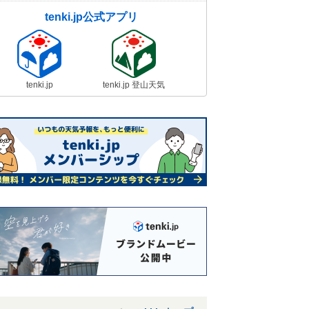
tenki.jp公式アプリ
tenki.jp
tenki.jp 登山天気