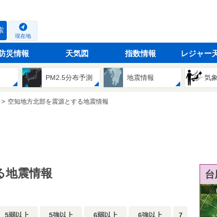
索
現在地
防災情報
天気図
指数情報
レジャー
PM2.5分布予測
地震情報
気
空知地方北部を震源とする地震情報
る地震情報
台
5弱以上
5強以上
6弱以上
6強以上
7