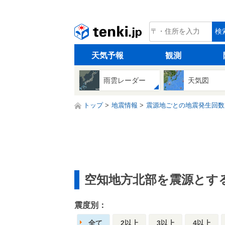
tenki.jp
検
天気予報
観測
雨雲レーダー
天気図
トップ
地震情報
震源地ごとの地震発生回数
空知地方北部を震源とす
震度別：
全て
2以上
3以上
4以上