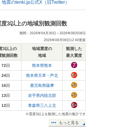
地震のtenki.jp公式X（旧Twitter）
震度3以上の地域別観測回数
期間：2026年04月30日～2026年08月08日
2026年08月08日12:40更新
度3以上の
地域震度の
観測した
震観測回数
地域
最大震度
72
回
熊本県熊本
24
回
熊本県天草・芦北
16
回
鹿児島県薩摩
13
回
岩手県内陸北部
12
回
青森県三八上北
※震度3以上を観測した地震の集計です
もっと見る