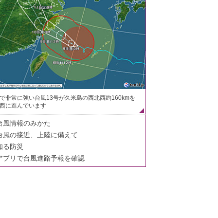
で非常に強い台風13号が久米島の西北西約160kmを
西に進んでいます
台風情報のみかた
台風の接近、上陸に備えて
知る防災
アプリで台風進路予報を確認