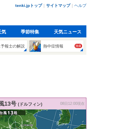
tenki.jpトップ
｜
サイトマップ
｜
ヘルプ
天気
季節特集
天気ニュース
象予報士の解説
熱中症情報
注目
風13号
(ドルフィン)
08日12:00現在