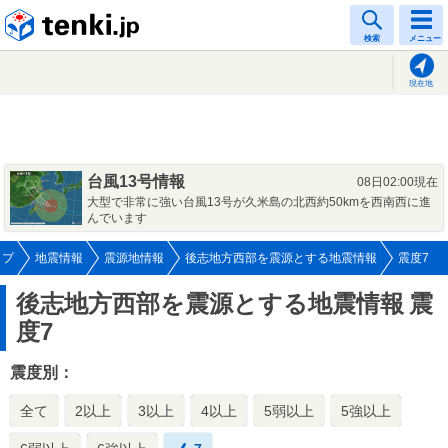
tenki.jp
検索
メニュー
現在地
台風13号情報
08日02:00現在
大型で非常に強い台風13号が久米島の北西約50kmを西南西に進
んでいます
ップ
地震情報
震源地情報
後志地方西部を震源とする地震情報
震度7
後志地方西部を震源とする地震情報
震
度7
震度別：
全て
2以上
3以上
4以上
5弱以上
5強以上