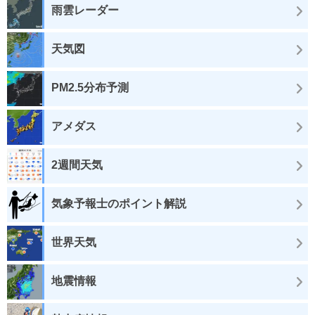
雨雲レーダー
天気図
PM2.5分布予測
アメダス
2週間天気
気象予報士のポイント解説
世界天気
地震情報