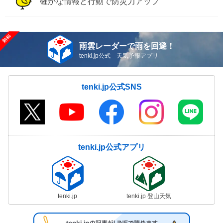
確かな情報と行動で防災力アップ
雨雲レーダーで雨を回避！
tenki.jp公式 天気予報アプリ
tenki.jp公式SNS
tenki.jp公式アプリ
tenki.jp
tenki.jp 登山天気