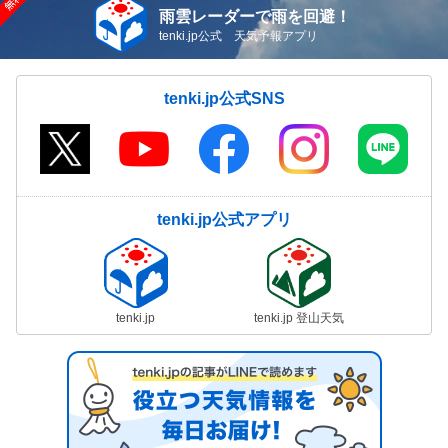
雨雲レーダーで雨を回避！
tenki.jp公式 天気予報アプリ
tenki.jp公式SNS
tenki.jp公式アプリ
tenki.jp
tenki.jp 登山天気