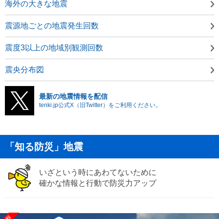
海外の大きな地震
震源地ごとの地震発生回数
震度3以上の地域別観測回数
震央分布図
最新の地震情報を配信
tenki.jp公式X（旧Twitter）をご利用ください。
「知る防災」地震
いざという時にあわてないために
確かな情報と行動で防災力アップ