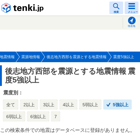
tenki.jp
検索
メニュー
現在地
地震情報
震源地情報
後志地方西部を震源とする地震情報
震度5強以上
後志地方西部を震源とする地震情報
震
度5強以上
震度別：
全て
2以上
3以上
4以上
5弱以上
5強以上
6弱以上
6強以上
7
この検索条件での地震はデータベースに登録がありません。