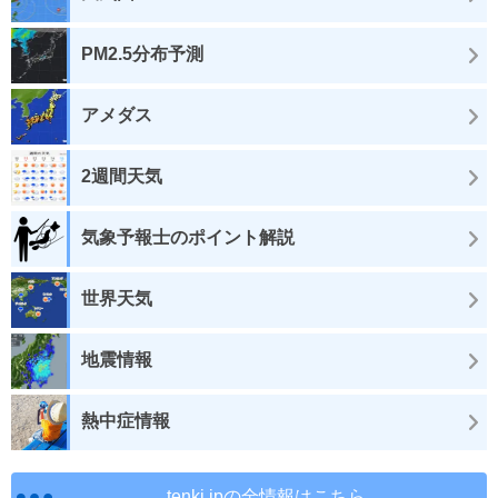
PM2.5分布予測
アメダス
2週間天気
気象予報士のポイント解説
世界天気
地震情報
熱中症情報
tenki.jpの全情報はこちら