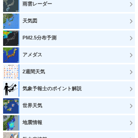
雨雲レーダー
天気図
PM2.5分布予測
アメダス
2週間天気
気象予報士のポイント解説
世界天気
地震情報