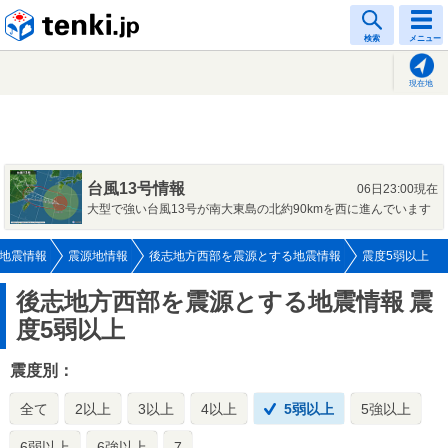
tenki.jp
検索
メニュー
現在地
台風13号情報
06日23:00現在
大型で強い台風13号が南大東島の北約90kmを西に進んでいます
地震情報
震源地情報
後志地方西部を震源とする地震情報
震度5弱以上
後志地方西部を震源とする地震情報
震
度5弱以上
震度別：
全て
2以上
3以上
4以上
5弱以上
5強以上
6弱以上
6強以上
7