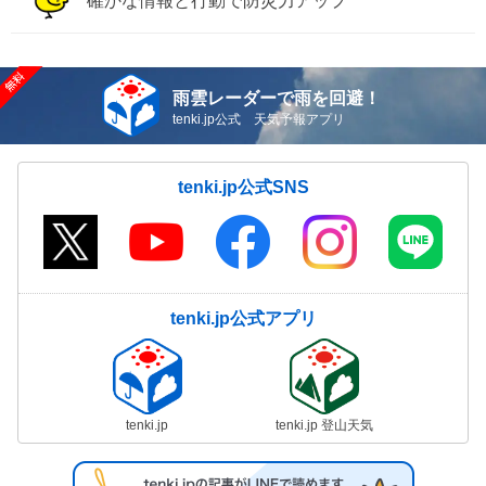
確かな情報と行動で防災力アップ
雨雲レーダーで雨を回避！
tenki.jp公式 天気予報アプリ
tenki.jp公式SNS
tenki.jp公式アプリ
tenki.jp
tenki.jp 登山天気