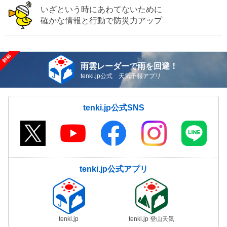
いざという時にあわてないために
確かな情報と行動で防災力アップ
雨雲レーダーで雨を回避！
tenki.jp公式 天気予報アプリ
tenki.jp公式SNS
tenki.jp公式アプリ
tenki.jp
tenki.jp 登山天気