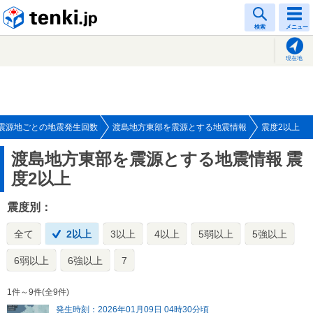
tenki.jp
検索
メニュー
現在地
震源地ごとの地震発生回数
渡島地方東部を震源とする地震情報
震度2以上
渡島地方東部を震源とする地震情報
震
度2以上
震度別：
全て
2以上
3以上
4以上
5弱以上
5強以上
6弱以上
6強以上
7
1件～9件(全9件)
発生時刻：2026年01月09日 04時30分頃