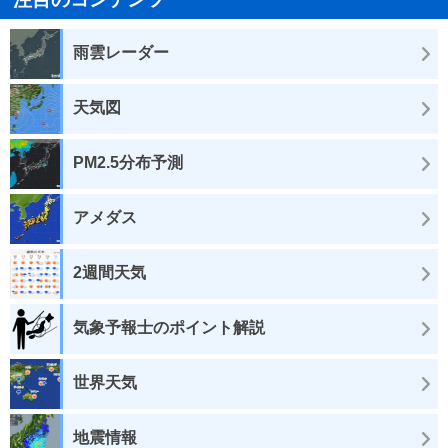
雨雲レーダー
天気図
PM2.5分布予測
アメダス
2週間天気
気象予報士のポイント解説
世界天気
地震情報