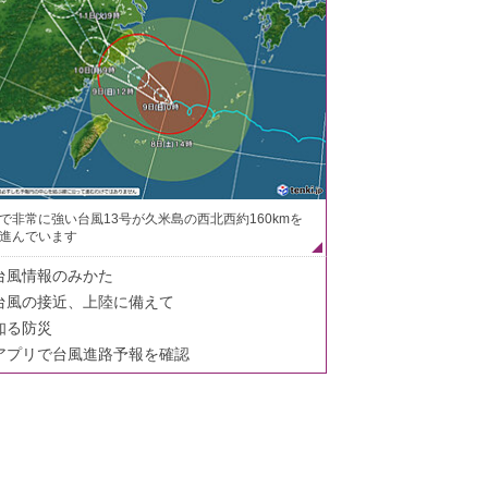
で非常に強い台風13号が久米島の西北西約160kmを
進んでいます
台風情報のみかた
台風の接近、上陸に備えて
知る防災
アプリで台風進路予報を確認