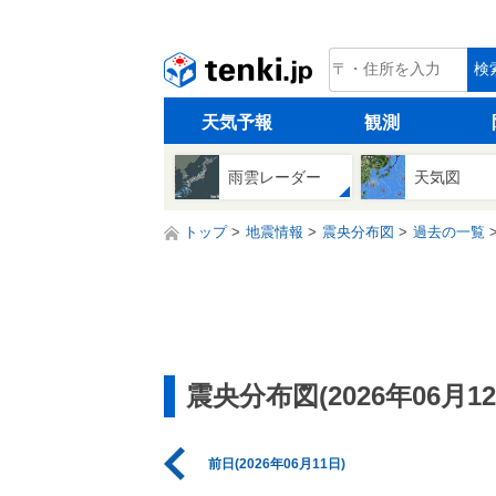
tenki.jp
検
天気予報
観測
雨雲レーダー
天気図
トップ
地震情報
震央分布図
過去の一覧
震央分布図(2026年06月12
前日(2026年06月11日)