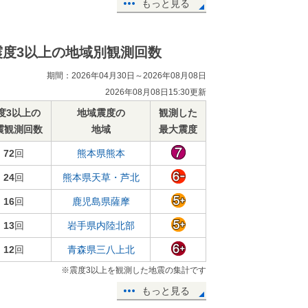
もっと見る
震度3以上の地域別観測回数
期間：2026年04月30日～2026年08月08日
2026年08月08日15:30更新
度3以上の
地域震度の
観測した
震観測回数
地域
最大震度
72
回
熊本県熊本
24
回
熊本県天草・芦北
16
回
鹿児島県薩摩
13
回
岩手県内陸北部
12
回
青森県三八上北
※震度3以上を観測した地震の集計です
もっと見る