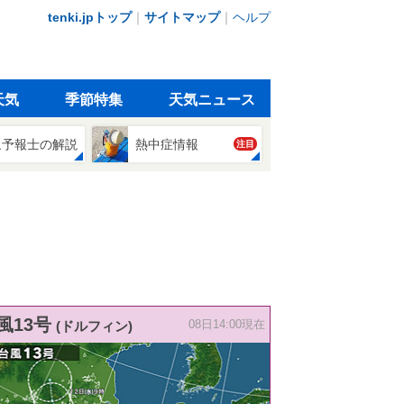
tenki.jpトップ
｜
サイトマップ
｜
ヘルプ
天気
季節特集
天気ニュース
象予報士の解説
熱中症情報
注目
風13号
(ドルフィン)
08日14:00現在