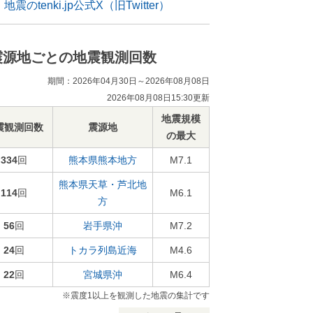
地震のtenki.jp公式X（旧Twitter）
震源地ごとの地震観測回数
期間：2026年04月30日～2026年08月08日
2026年08月08日15:30更新
地震規模
震観測回数
震源地
の最大
334
回
熊本県熊本地方
M7.1
熊本県天草・芦北地
114
回
M6.1
方
56
回
岩手県沖
M7.2
24
回
トカラ列島近海
M4.6
22
回
宮城県沖
M6.4
※震度1以上を観測した地震の集計です