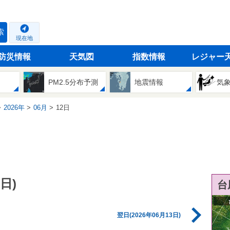
索
現在地
防災情報
天気図
指数情報
レジャー
PM2.5分布予測
地震情報
気
2026年
06月
12日
日)
台
翌日(2026年06月13日)