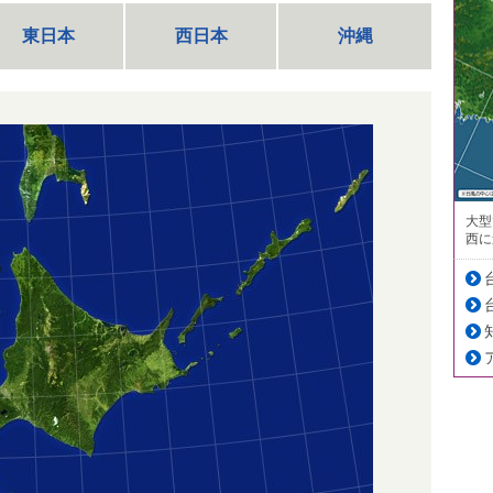
東日本
西日本
沖縄
大型
西に