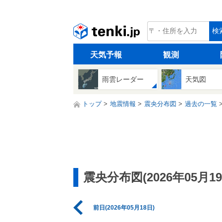
tenki.jp
検
天気予報
観測
雨雲レーダー
天気図
トップ
地震情報
震央分布図
過去の一覧
震央分布図(2026年05月19
前日(2026年05月18日)