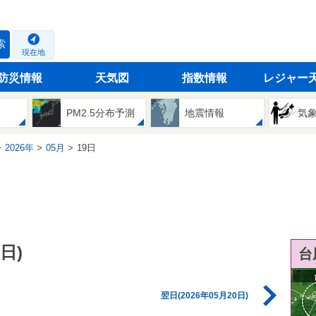
索
現在地
防災情報
天気図
指数情報
レジャー
PM2.5分布予測
地震情報
気
2026年
05月
19日
日)
台
翌日(2026年05月20日)