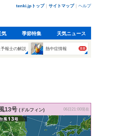
tenki.jpトップ
｜
サイトマップ
｜
ヘルプ
天気
季節特集
天気ニュース
象予報士の解説
熱中症情報
注目
風13号
(ドルフィン)
06日21:00現在