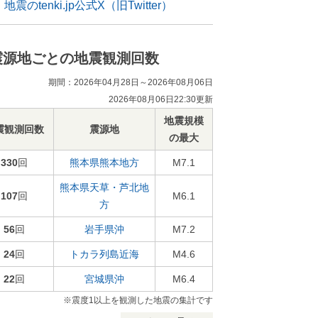
地震のtenki.jp公式X（旧Twitter）
震源地ごとの地震観測回数
期間：2026年04月28日～2026年08月06日
2026年08月06日22:30更新
地震規模
震観測回数
震源地
の最大
330
回
熊本県熊本地方
M7.1
熊本県天草・芦北地
107
回
M6.1
方
56
回
岩手県沖
M7.2
24
回
トカラ列島近海
M4.6
22
回
宮城県沖
M6.4
※震度1以上を観測した地震の集計です