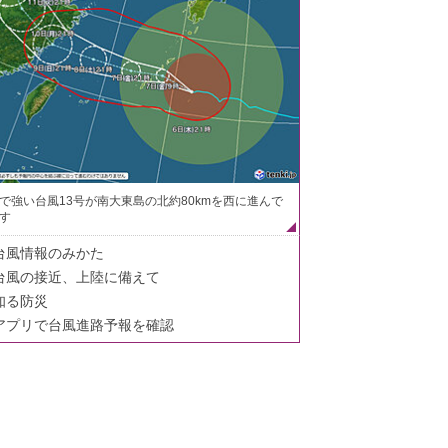
で強い台風13号が南大東島の北約80kmを西に進んで
す
台風情報のみかた
台風の接近、上陸に備えて
知る防災
アプリで台風進路予報を確認