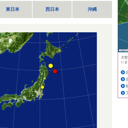
東日本
西日本
沖縄
大型
いま