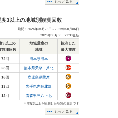
もっと見る
震度3以上の地域別観測回数
期間：2026年04月28日～2026年08月06日
2026年08月06日22:30更新
度3以上の
地域震度の
観測した
震観測回数
地域
最大震度
72
回
熊本県熊本
23
回
熊本県天草・芦北
16
回
鹿児島県薩摩
13
回
岩手県内陸北部
12
回
青森県三八上北
※震度3以上を観測した地震の集計です
もっと見る